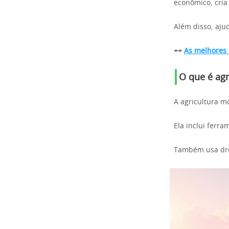
econômico, cria
Além disso, aju
++
As melhores 
O que é ag
A agricultura m
Ela inclui ferr
Também usa dron