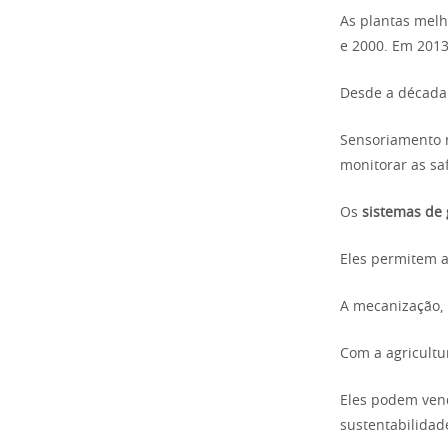
As plantas mel
e 2000. Em 201
Desde a década 
Sensoriamento r
monitorar as saf
Os
sistemas de 
Eles permitem a
A mecanização, 
Com a agricult
Eles podem vend
sustentabilidad