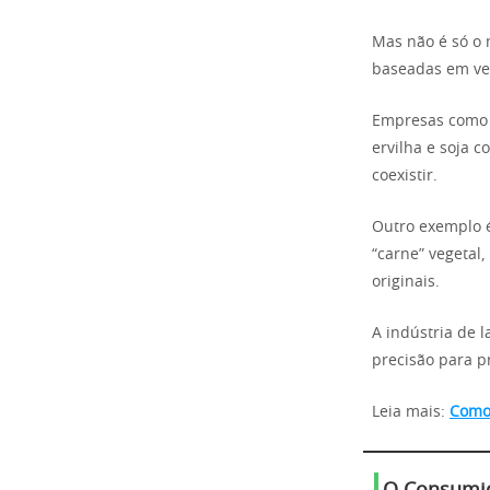
Mas não é só o 
baseadas em veg
Empresas como 
ervilha e soja 
coexistir.
Outro exemplo é
“carne” vegetal
originais.
A indústria de 
precisão para p
Leia mais:
Como 