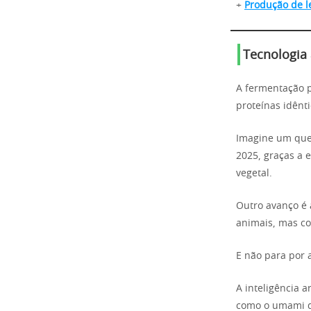
+
Produção de le
Tecnologia 
A fermentação p
proteínas idênt
Imagine um quei
2025, graças a 
vegetal.
Outro avanço é a
animais, mas c
E não para por a
A inteligência a
como o umami d