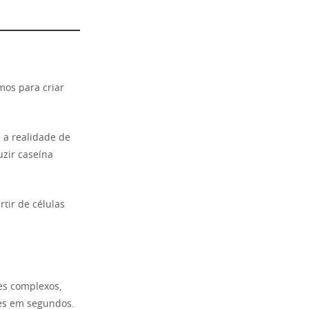
mos para criar
 a realidade de
zir caseína
rtir de células
res complexos,
es em segundos.