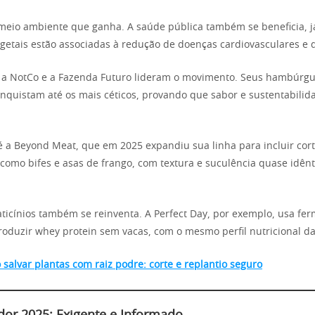
meio ambiente que ganha. A saúde pública também se beneficia, j
etais estão associadas à redução de doenças cardiovasculares e d
a NotCo e a Fazenda Futuro lideram o movimento. Seus hambúrgu
conquistam até os mais céticos, provando que sabor e sustentabil
 a Beyond Meat, que em 2025 expandiu sua linha para incluir cort
, como bifes e asas de frango, com textura e suculência quase idênt
laticínios também se reinventa. A Perfect Day, por exemplo, usa fe
roduzir whey protein sem vacas, com o mesmo perfil nutricional da
salvar plantas com raiz podre: corte e replantio seguro