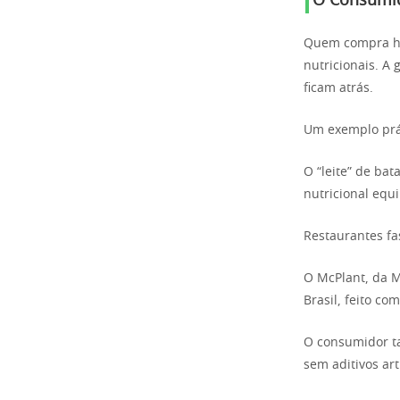
O Consumid
Quem compra hoj
nutricionais. A
ficam atrás.
Um exemplo prá
O “leite” de bat
nutricional equ
Restaurantes fa
O McPlant, da M
Brasil, feito co
O consumidor ta
sem aditivos art