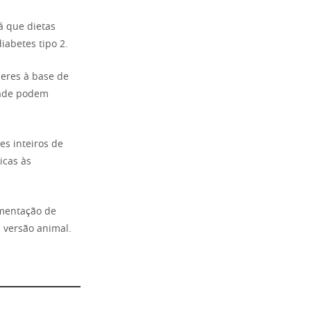
á que dietas
iabetes tipo 2.
eres à base de
idade podem
es inteiros de
icas às
rmentação de
 versão animal.