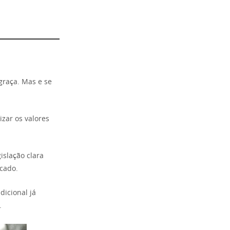
graça. Mas e se
zar os valores
islação clara
cado.
icional já
.