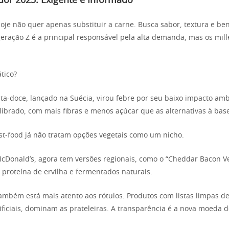
or 2025: Exigente e Informado
e não quer apenas substituir a carne. Busca sabor, textura e ben
 geração Z é a principal responsável pela alta demanda, mas os mil
tico?
ata-doce, lançado na Suécia, virou febre por seu baixo impacto ambi
ilibrado, com mais fibras e menos açúcar que as alternativas à ba
st-food já não tratam opções vegetais como um nicho.
cDonald’s, agora tem versões regionais, como o “Cheddar Bacon Ve
m proteína de ervilha e fermentados naturais.
mbém está mais atento aos rótulos. Produtos com listas limpas de
ificiais, dominam as prateleiras. A transparência é a nova moeda d