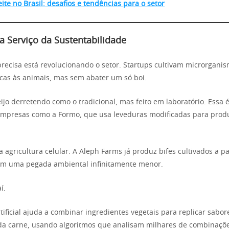
ite no Brasil: desafios e tendências para o setor
a Serviço da Sustentabilidade
recisa está revolucionando o setor. Startups cultivam microrganis
icas às animais, mas sem abater um só boi.
jo derretendo como o tradicional, mas feito em laboratório. Essa é
empresas como a Formo, que usa leveduras modificadas para produ
 agricultura celular. A Aleph Farms já produz bifes cultivados a pa
om uma pegada ambiental infinitamente menor.
í.
rtificial ajuda a combinar ingredientes vegetais para replicar sabo
a carne, usando algoritmos que analisam milhares de combinaçõ