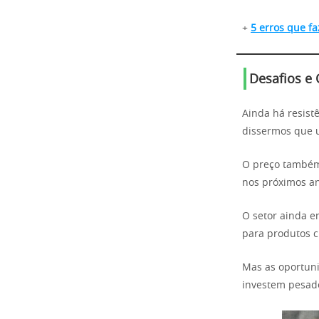
+
5 erros que f
Desafios e
Ainda há resist
dissermos que 
O preço também 
nos próximos an
O setor ainda e
para produtos c
Mas as oportuni
investem pesado