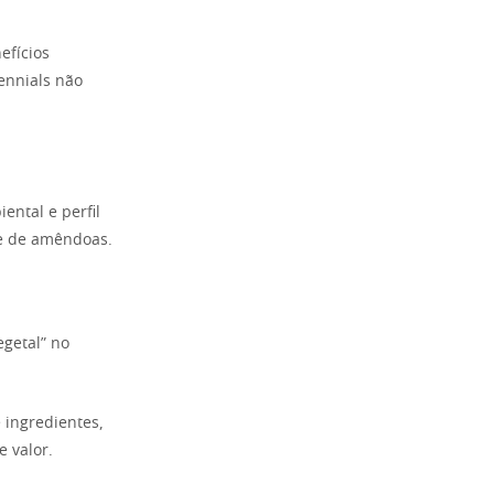
efícios
lennials não
ental e perfil
se de amêndoas.
getal” no
 ingredientes,
e valor.