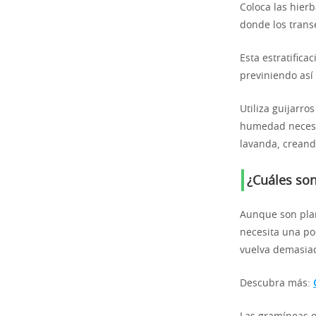
Coloca las hier
donde los trans
Esta estratifica
previniendo as
Utiliza guijarros
humedad necesar
lavanda, creand
¿Cuáles son
Aunque son plan
necesita una pod
vuelva demasiado
Descubra más: