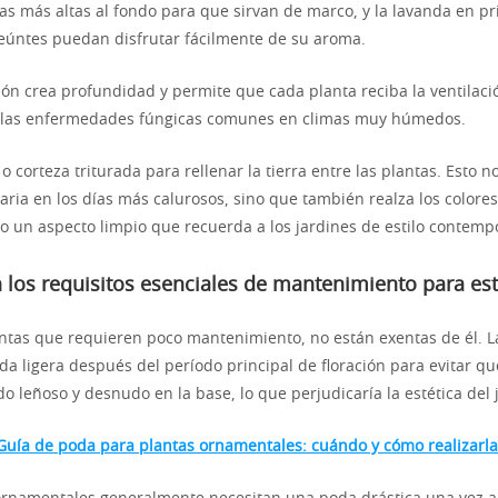
bas más altas al fondo para que sirvan de marco, y la lavanda en p
eúntes puedan disfrutar fácilmente de su aroma.
ción crea profundidad y permite que cada planta reciba la ventilaci
í las enfermedades fúngicas comunes en climas muy húmedos.
 o corteza triturada para rellenar la tierra entre las plantas. Esto no
ia en los días más calurosos, sino que también realza los colores 
o un aspecto limpio que recuerda a los jardines de estilo contemp
 los requisitos esenciales de mantenimiento para es
tas que requieren poco mantenimiento, no están exentas de él. L
a ligera después del período principal de floración para evitar que
 leñoso y desnudo en la base, lo que perjudicaría la estética del 
Guía de poda para plantas ornamentales: cuándo y cómo realizarla