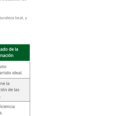
uraleza local, y
tado de la
nación
sito
rtido ideal.
ne la
ión de las
.
ficiencia
a.