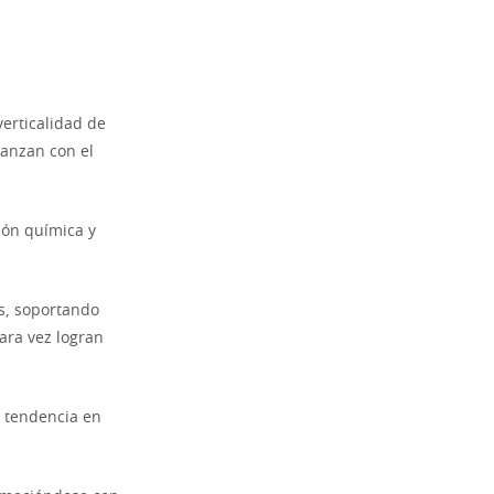
verticalidad de
danzan con el
ión química y
s, soportando
ara vez logran
a tendencia en