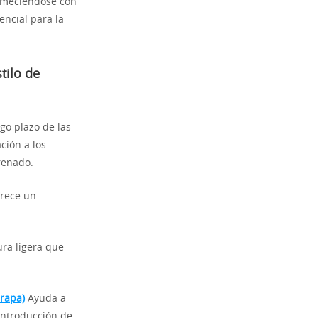
a meciéndose con
encial para la
tilo de
rgo plazo de las
ción a los
drenado.
frece un
ra ligera que
rapa)
Ayuda a
 introducción de