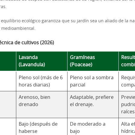
ras.
 equilibrio ecológico garantiza que su jardín sea un aliado de la nat
 medioambiental.
cnica de cultivos (2026)
Lavanda
Gramíneas
Resul
(Lavandula)
(Poaceae)
combi
Pleno sol (más de 6
Pleno sol a sombra
Requi
horas diarias)
parcial
compa
Arenoso, bien
Adaptable, prefiere
Previe
drenado
el drenaje.
pudric
raíces
Bajo (después de
De moderado a
Alta e
haberse
bajo
hídric