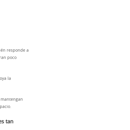
bién responde a
eran poco
oya la
se mantengan
pacio.
es tan