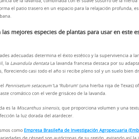
agancia de la lavanda, combinada con el suave susurro de la hierb
forma el patio trasero en un espacio para la relajación profunda, es
rbana.
 las mejores especies de plantas para usar en este es
dades adecuadas determina el éxito estético y la supervivencia a la
il, la
Lavandula dentata
La lavanda francesa destaca por su adapta
s, floreciendo casi todo el año si recibe pleno sol y un suelo bien 
 el
Pennisetum setaceum
‘La 'Rubrum' (una hierba roja de Texas) o
aste cromático con el verde grisáceo de la lavanda.
da es la
Miscanthus sinensis
, que proporciona volumen y una textu
fección la luz dorada del atardecer.
ismos como
Empresa Brasileña de Investigación Agropecuaria (Emb
 variedades de césped son autóctonas de su región, evitando así la