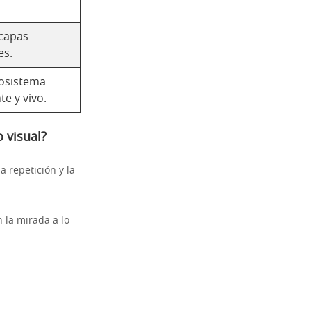
 capas
es.
osistema
te y vivo.
 visual?
a repetición y la
 la mirada a lo