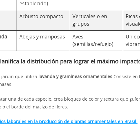
establecido)
Arbusto compacto
Verticales o en
Ricas
grupos
visual
vida
Abejas y mariposas
Aves
Un ec
(semillas/refugio)
vibran
anifica la distribución para lograr el máximo impacto
 jardín que utiliza
lavanda y gramíneas ornamentales
Consiste en l
masas.
ntar una de cada especie, crea bloques de color y textura que guíen
 o el borde del macizo de flores.
íos laborales en la producción de plantas ornamentales en Brasil.