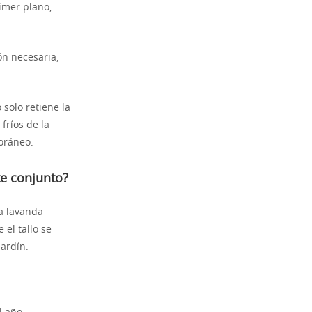
rimer plano,
ón necesaria,
 solo retiene la
fríos de la
oráneo.
te conjunto?
a lavanda
 el tallo se
jardín.