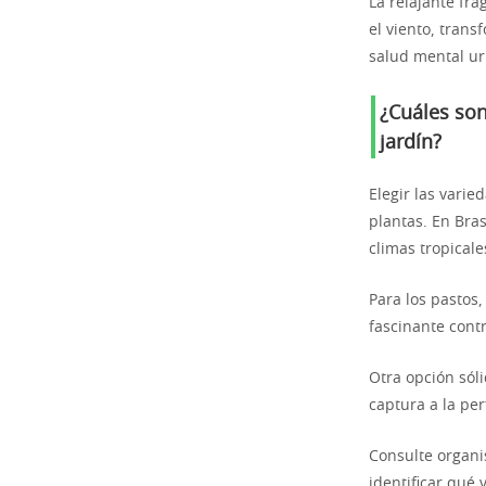
La relajante fr
el viento, trans
salud mental u
¿Cuáles son
jardín?
Elegir las varie
plantas. En Bras
climas tropicale
Para los pastos,
fascinante contr
Otra opción sóli
captura a la per
Consulte organ
identificar qué