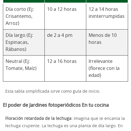
Día corto (Ej:
10 a 12 horas
12 a 14 horas
Crisantemo,
ininterrumpidas
Arroz)
Día largo (Ej:
de 2 a 4 pm
Menos de 10
Espinacas,
horas
Rábanos)
Neutral (Ej:
12 a 16 horas
Irrelevante
Tomate, Maíz)
(florece con la
edad)
Esta tabla simplificada sirve como guía de inicio.
El poder de
Jardines fotoperiódicos
En tu cocina
Floración retardada de la lechuga:
Imagina que te encanta la
lechuga crujiente. La lechuga es una planta de día largo. En