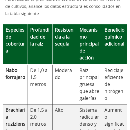
de cultivos, analice los datos estructurales consolidados en
la tabla siguiente:
Especies
Profundi
Resisten
Mecanis
Beneficio
de
dad de
cia a la
mo
químico
cobertur
la raíz
sequía
principal
adicional
a
de
acción
Nabo
De 1,0 a
Modera
Raíz
Reciclaje
forrajero
1,5
do
principal
eficiente
metros
gruesa
de
que abre
nitrógen
galerías
o
Brachiari
De 1,5 a
Alto
Sistema
Aument
a
2,0
radicular
o
ruziziens
metros
denso y
significat