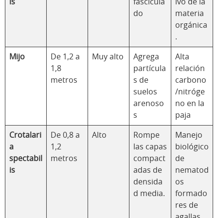
is
fascicula
ivo de la
do
materia
orgánica
.
Mijo
De 1,2 a
Muy alto
Agrega
Alta
1,8
partícula
relación
metros
s de
carbono
suelos
/nitróge
arenoso
no en la
s
paja
Crotalari
De 0,8 a
Alto
Rompe
Manejo
a
1,2
las capas
biológico
spectabil
metros
compact
de
is
adas de
nematod
densida
os
d media.
formado
res de
agallas