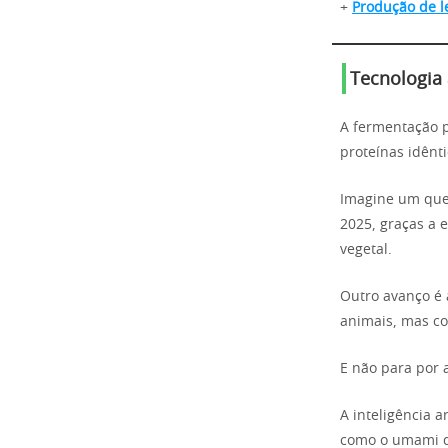
+
Produção de le
Tecnologia 
A fermentação p
proteínas idênt
Imagine um quei
2025, graças a 
vegetal.
Outro avanço é a
animais, mas c
E não para por a
A inteligência a
como o umami d