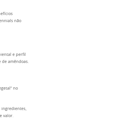
efícios
lennials não
ental e perfil
se de amêndoas.
getal” no
 ingredientes,
e valor.