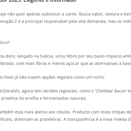
or 2025: Exigente e Informado
e não quer apenas substituir a carne. Busca sabor, textura e ben
 geração Z é a principal responsável pela alta demanda, mas os mil
tico?
ata-doce, lançado na Suécia, virou febre por seu baixo impacto ambi
ilibrado, com mais fibras e menos açúcar que as alternativas à ba
st-food já não tratam opções vegetais como um nicho.
cDonald’s, agora tem versões regionais, como o “Cheddar Bacon Ve
m proteína de ervilha e fermentados naturais.
mbém está mais atento aos rótulos. Produtos com listas limpas de
ificiais, dominam as prateleiras. A transparência é a nova moeda d