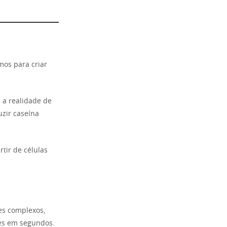
mos para criar
 a realidade de
zir caseína
rtir de células
res complexos,
es em segundos.