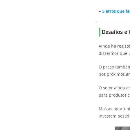
+
5 erros que f
Desafios e
Ainda há resist
dissermos que 
O preço também 
nos próximos an
O setor ainda e
para produtos c
Mas as oportuni
investem pesado