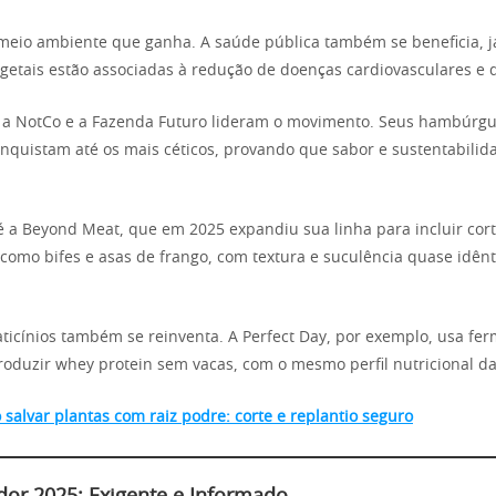
meio ambiente que ganha. A saúde pública também se beneficia, j
etais estão associadas à redução de doenças cardiovasculares e d
a NotCo e a Fazenda Futuro lideram o movimento. Seus hambúrgu
conquistam até os mais céticos, provando que sabor e sustentabil
 a Beyond Meat, que em 2025 expandiu sua linha para incluir cort
, como bifes e asas de frango, com textura e suculência quase idênt
laticínios também se reinventa. A Perfect Day, por exemplo, usa fe
roduzir whey protein sem vacas, com o mesmo perfil nutricional da
salvar plantas com raiz podre: corte e replantio seguro