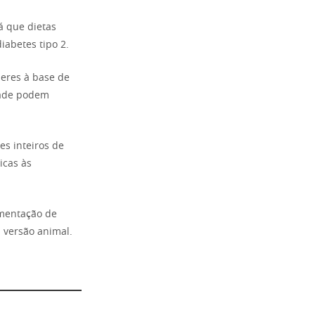
á que dietas
iabetes tipo 2.
eres à base de
idade podem
es inteiros de
icas às
rmentação de
 versão animal.