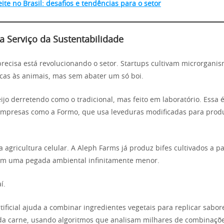
ite no Brasil: desafios e tendências para o setor
a Serviço da Sustentabilidade
recisa está revolucionando o setor. Startups cultivam microrganis
icas às animais, mas sem abater um só boi.
jo derretendo como o tradicional, mas feito em laboratório. Essa é
empresas como a Formo, que usa leveduras modificadas para produ
 agricultura celular. A Aleph Farms já produz bifes cultivados a pa
om uma pegada ambiental infinitamente menor.
í.
rtificial ajuda a combinar ingredientes vegetais para replicar sabo
a carne, usando algoritmos que analisam milhares de combinaçõ