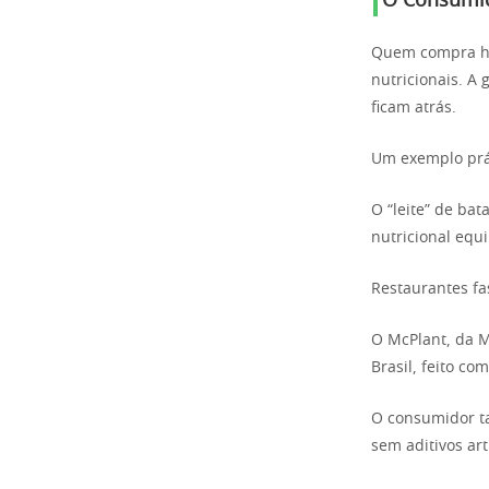
O Consumid
Quem compra hoj
nutricionais. A
ficam atrás.
Um exemplo prá
O “leite” de bat
nutricional equ
Restaurantes fa
O McPlant, da M
Brasil, feito co
O consumidor ta
sem aditivos art