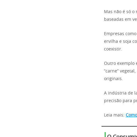
Mas não é só o 
baseadas em veg
Empresas como 
ervilha e soja 
coexistir.
Outro exemplo é
“carne” vegetal
originais.
A indústria de 
precisão para p
Leia mais:
Como 