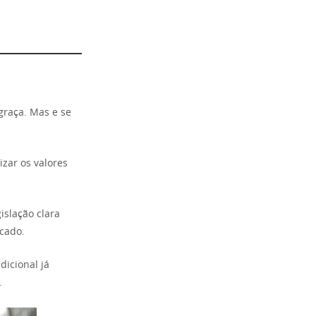
graça. Mas e se
zar os valores
islação clara
cado.
icional já
.