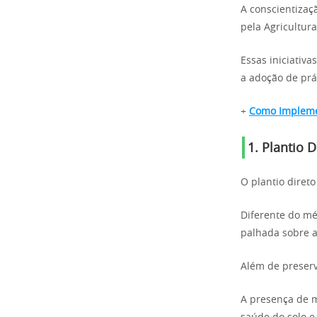
A conscientizaç
pela Agricultur
Essas iniciativ
a adoção de prá
+
Como Implemen
1. Plantio 
O plantio direto
Diferente do mé
palhada sobre a
Além de preserv
A presença de m