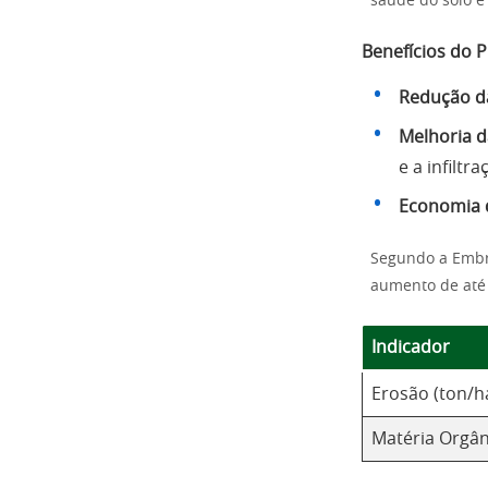
saúde do solo e
Benefícios do P
Redução d
Melhoria d
e a infiltr
Economia 
Segundo a Embr
aumento de até 3
Indicador
Erosão (ton/h
Matéria Orgân