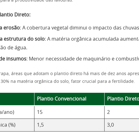
 para a produtividade das lavouras.
lantio Direto:
a erosão
: A cobertura vegetal diminui o impacto das chuvas
a estrutura do solo
: A matéria orgânica acumulada aument
ação de água.
de insumos
: Menor necessidade de maquinário e combustív
apa, áreas que adotam o plantio direto há mais de dez anos apr
0% na matéria orgânica do solo, fator crucial para a fertilidade.
Plantio Convencional
Plantio Diret
a/ano)
15
2
ica (%)
1,5
3,0