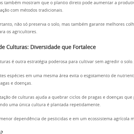
os também mostram que o plantio direto pode aumentar a produti
ção com métodos tradicionais.
ortanto, não só preserva o solo, mas também garante melhores colh
ra os agricultores.
de Culturas: Diversidade que Fortalece
turas é outra estratégia poderosa para cultivar sem agredir o solo.
ntes espécies em uma mesma área evita o esgotamento de nutrient
ragas e doenças.
otação de culturas ajuda a quebrar ciclos de pragas e doenças qu
ndo uma única cultura é plantada repetidamente.
 menor dependência de pesticidas e em um ecossistema agrícola m
a?