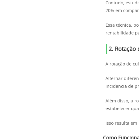
Contudo, estud
20% em compara
Essa técnica, p
rentabilidade pa
2. Rotação 
A rotação de cul
Alternar difere
incidência de p
Além disso, a r
estabelecer qua
Isso resulta em
Como Funcion