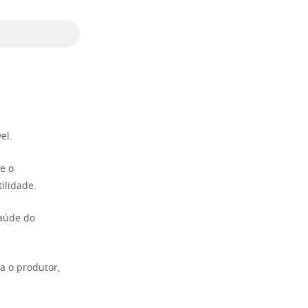
el.
e o
ilidade.
saúde do
a o produtor,