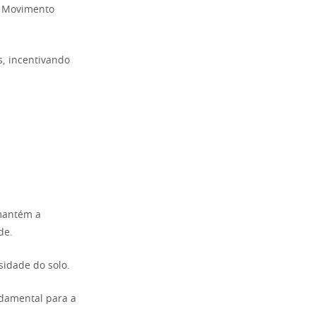
 o Movimento
s, incentivando
 mantém a
de.
sidade do solo.
ndamental para a