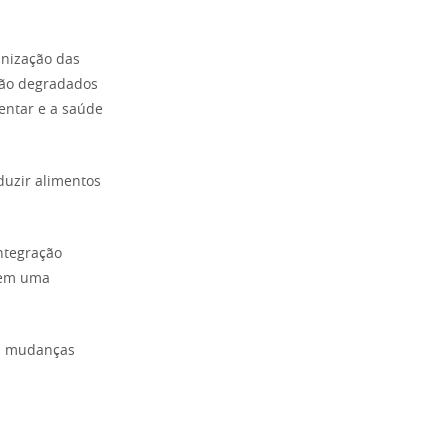
nização das
stão degradados
entar e a saúde
duzir alimentos
integração
a em uma
as mudanças