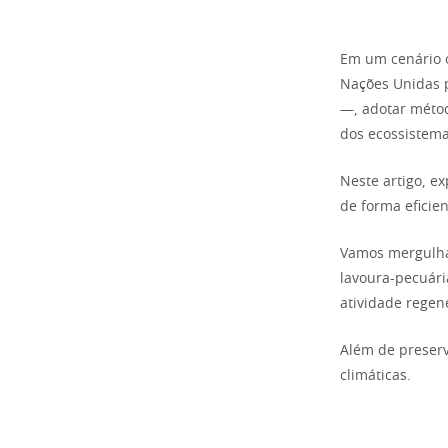
Em um cenário 
Nações Unidas p
—, adotar métod
dos ecossistema
Neste artigo, e
de forma eficie
Vamos mergulhar
lavoura-pecuári
atividade regene
Além de preserv
climáticas.