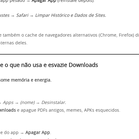
 app pesado →
Apagar App
(reinstale depois).
ustes → Safari → Limpar Histórico e Dados de Sites.
pe também o cache de navegadores alternativos (Chrome, Firefox) 
nternas deles.
le o que não usa e esvazie Downloads
some memória e energia.
→ Apps → (nome) → Desinstalar.
wnloads
e apague PDFs antigos, memes, APKs esquecidos.
one do app →
Apagar App
.