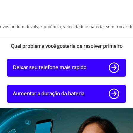
tivos podem devolver potência, velocidade e bateria, sem trocar d
Qual problema você gostaria de resolver primeiro
Deixar seu telefone mais rapido
Aumentar a duração da bateria