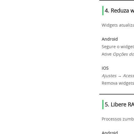
4. Reduza w
Widgets atualiz
Android
Segure o widge
Ative
Opções do
iOS
Ajustes → Aces
Remova widgets
5. Libere 
Processos zumb
Android