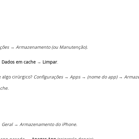
ações → Armazenamento (ou Manutenção).
m
Dados em cache
→
Limpar
.
e algo cirúrgico?
Configurações → Apps → (nome do app) → Arma
che.
→ Geral → Armazenamento do iPhone.