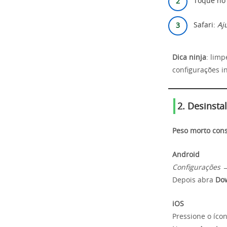
Toque no
Safari:
Aj
Dica ninja
: lim
configurações i
2. Desinsta
Peso morto con
Android
Configurações 
Depois abra
Do
iOS
Pressione o íc