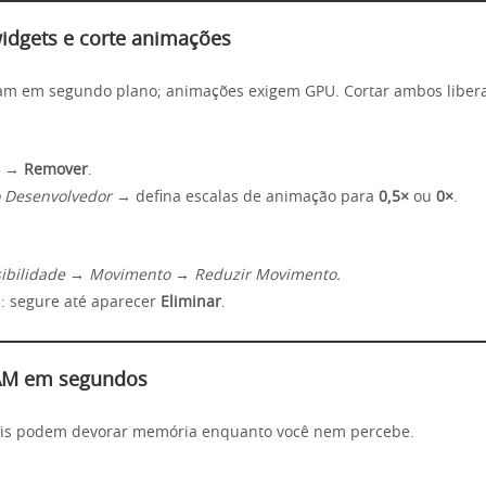
idgets e corte animações
am em segundo plano; animações exigem GPU. Cortar ambos libera
t →
Remover
.
 Desenvolvedor
→ defina escalas de animação para
0,5×
ou
0×
.
sibilidade → Movimento → Reduzir Movimento.
: segure até aparecer
Eliminar
.
RAM em segundos
is podem devorar memória enquanto você nem percebe.