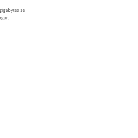
gigabytes se
agar.