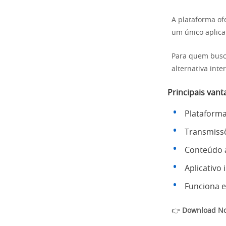
A plataforma of
um único aplicat
Para quem busca
alternativa int
Principais vant
Plataform
Transmissõ
Conteúdo a
Aplicativo i
Funciona e
👉
Download N