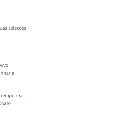
uas seleções
vivo
anhar a
 tempo real,
onato.