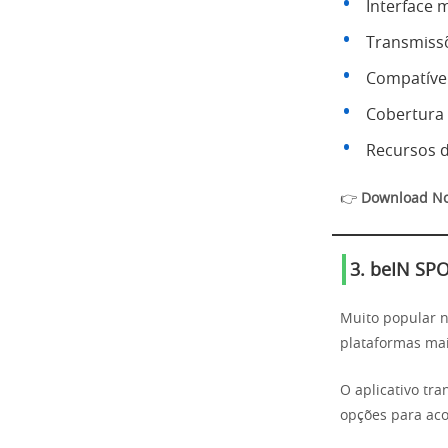
Interface 
Transmissõ
Compatível
Cobertura 
Recursos d
👉
Download N
3. beIN S
Muito popular 
plataformas mai
O aplicativo tr
opções para ac