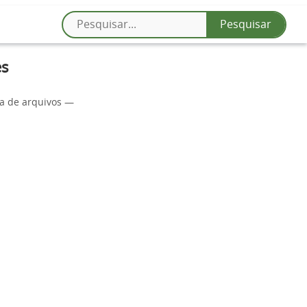
es
da de arquivos —