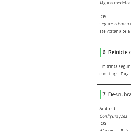
Alguns modelos
iOS
Segure o botão L
até voltar à tela 
6. Reinicie
Em trinta segun
com bugs. Faça 
7. Descubr
Android
Configurações →
iOS