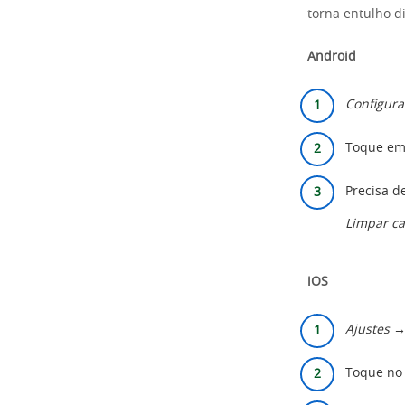
torna entulho d
Android
Configur
Toque e
Precisa d
Limpar ca
iOS
Ajustes 
Toque no