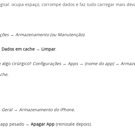
igital: ocupa espaço, corrompe dados e faz tudo carregar mais dev
ações → Armazenamento (ou Manutenção).
m
Dados em cache
→
Limpar
.
e algo cirúrgico?
Configurações → Apps → (nome do app) → Arma
che.
→ Geral → Armazenamento do iPhone.
 app pesado →
Apagar App
(reinstale depois).