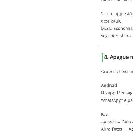
Ajustes → Bater
Se um app está 
desinstale.
Modo
Economia
segundo plano.
8. Apague 
Grupos cheios 
Android
No app
Mensag
WhatsApp” e pas
iOS
Ajustes → Mens
Abra
Fotos
→
A