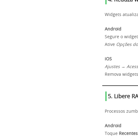
4. Reduza w
Widgets atualiz
Android
Segure o widge
Ative
Opções do
iOS
Ajustes → Aces
Remova widgets
5. Libere 
Processos zumb
Android
Toque
Recentes