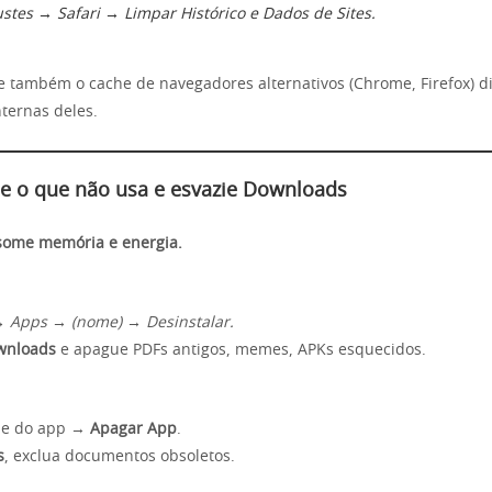
ustes → Safari → Limpar Histórico e Dados de Sites.
pe também o cache de navegadores alternativos (Chrome, Firefox) 
nternas deles.
le o que não usa e esvazie Downloads
some memória e energia.
→ Apps → (nome) → Desinstalar.
wnloads
e apague PDFs antigos, memes, APKs esquecidos.
one do app →
Apagar App
.
s
, exclua documentos obsoletos.