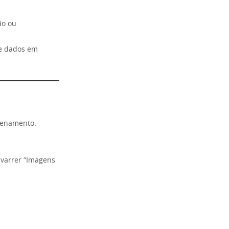
ão ou
ge dados em
zenamento.
 varrer “Imagens