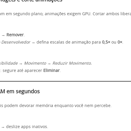
idgets e corte animações
am em segundo plano; animações exigem GPU. Cortar ambos libera
t →
Remover
.
 Desenvolvedor
→ defina escalas de animação para
0,5×
ou
0×
.
sibilidade → Movimento → Reduzir Movimento.
: segure até aparecer
Eliminar
.
RAM em segundos
is podem devorar memória enquanto você nem percebe.
→ deslize apps inativos.