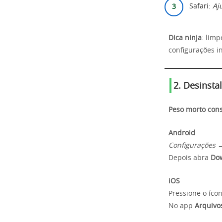
Safari:
Aj
Dica ninja
: lim
configurações i
2. Desinsta
Peso morto con
Android
Configurações 
Depois abra
Do
iOS
Pressione o íc
No app
Arquivo