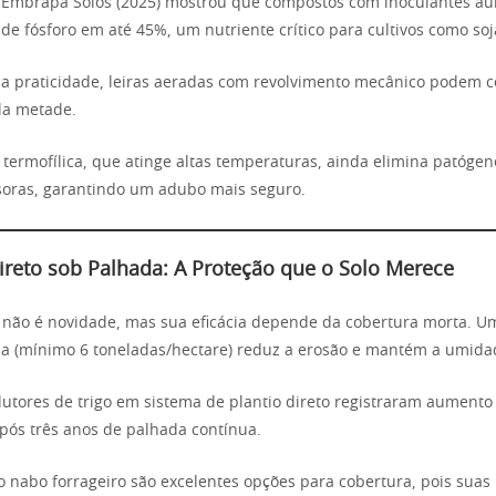
a Embrapa Solos (2025) mostrou que compostos com inoculantes 
de fósforo em até 45%, um nutriente crítico para cultivos como soja
 praticidade, leiras aeradas com revolvimento mecânico podem c
la metade.
ermofílica, que atinge altas temperaturas, ainda elimina patóge
soras, garantindo um adubo mais seguro.
Direto sob Palhada: A Proteção que o Solo Merece
o não é novidade, mas sua eficácia depende da cobertura morta. 
a (mínimo 6 toneladas/hectare) reduz a erosão e mantém a umida
utores de trigo em sistema de plantio direto registraram aument
pós três anos de palhada contínua.
 o nabo forrageiro são excelentes opções para cobertura, pois suas 