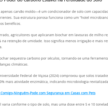
 O Poder do Carbono Estável na Fertilidade do Solo
é apenas carvão moído—é um condicionador de solo com capacidad
trientes. Sua estrutura porosa funciona como um “hotel microbian
gos benéficos.
rrado, agricultores que aplicaram biochar em lavouras de milho r
na retenção de umidade. Isso significa menos irrigação e mais re
a.
iochar sequestra carbono por séculos, tornando-se uma ferramenta
anças climáticas.
iversidade Federal de Viçosa (2024) comprovou que solos tratado
% mais atividade enzimática, indicando microbiologia revitalizada
 Comigo-Ninguém-Pode com Segurança em Casas com Pets
al varia conforme o tipo de solo, mas uma dose entre 5 e 10 tonela