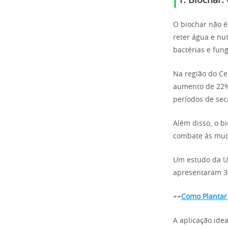
1. Biochar:
O biochar não 
reter água e nu
bactérias e fun
Na região do Ce
aumento de 22% 
períodos de sec
Além disso, o b
combate às mud
Um estudo da Un
apresentaram 30
++
Como Plantar
A aplicação ide