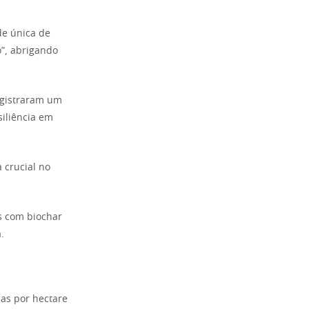
e única de
o”, abrigando
egistraram um
siliência em
 crucial no
s com biochar
.
das por hectare