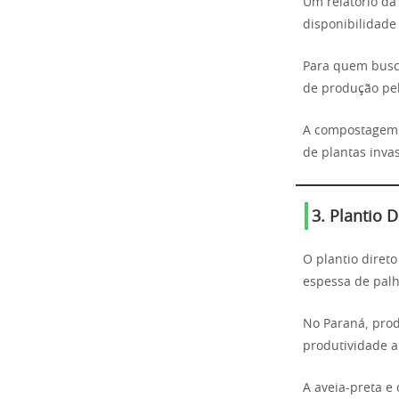
Um relatório d
disponibilidade 
Para quem busca
de produção pe
A compostagem t
de plantas inva
3. Plantio 
O plantio diret
espessa de palh
No Paraná, prod
produtividade a
A aveia-preta e