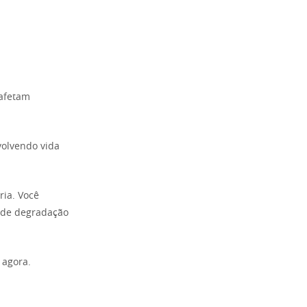
 afetam
volvendo vida
ria. Você
 de degradação
 agora.