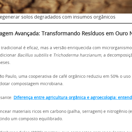
regenerar solos degradados com insumos orgânicos
agem Avançada: Transformando Resíduos em Ouro 
radicional é eficaz, mas a versão enriquecida com microrganismo
adicionar
Bacillus subtilis
e
Trichoderma harzianum
, a decomposiç
eses.
São Paulo, uma cooperativa de café orgânico reduziu em 50% o uso d
adotar compostagem microbiana.
ssante:
Diferença entre agricultura orgânica e agroecologia: entend
ncear materiais ricos em carbono (palha, serragem) e nitrogênio (e
ntindo um composto equilibrado.