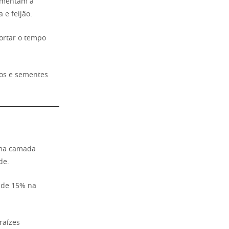
aumentam a
 e feijão.
ortar o tempo
nos e sementes
Uma camada
de.
o de 15% na
raízes