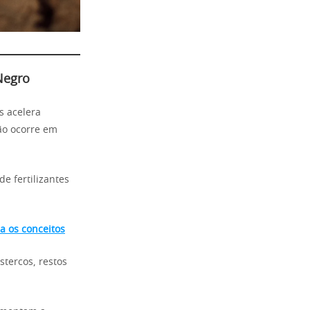
Negro
s acelera
ão ocorre em
e fertilizantes
a os conceitos
stercos, restos