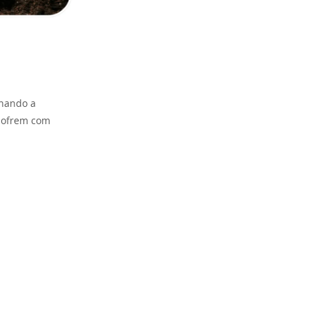
onando a
 sofrem com