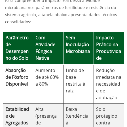
Para compreender o impacto real dessa atividade
microbiana nos parâmetros de fertilidade e resistência do
sistema agrícola, a tabela abaixo apresenta dados técnicos
consolidados:
Parâmetro
Com
Sem
Impacto
de
Atividade
Inoculação
Prático na
Desempen
Fúngica
Microbiana
Produtivida
ho do Solo
Nativa
de
Absorção
Aumento
Linha de
Redução
de Fósforo
de até 60%
base
imediata na
Disponível
a 80%
restrita à
necessidad
raiz
e de
adubação
Estabilidad
Alta
Baixa
Solo
e de
(presença
(tendência
protegido
Agregados
de
à
contra