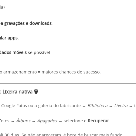
da?
pa gravações e downloads
.
alar apps
.
dados móveis
se possível.
no armazenamento = maiores chances de sucesso.
 Lixeira nativa 🗑️
Google Fotos ou a galeria do fabricante →
Biblioteca → Lixeira
→ t
Fotos →
Álbuns → Apagados
→ selecione e
Recuperar
.
ali 30 dias. Se não apareceram, é hora de buscar mais fundo.