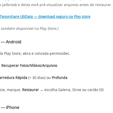
 jailbreak e deixa você pré-visualizar arquivos antes de restaurar.
Tenorshare UltData — download seguro na Play store
 também disponível na Play Store.)
o — Android
ela Play Store, abra e conceda permissões.
m
Recuperar Fotos/Vídeos/Arquivos
.
arredura Rápida
(< 30 dias) ou
Profunda
.
lize, marque,
Restaurar
→ escolha Galeria, Drive ou cartão SD.
o — iPhone