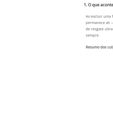
1. O que acont
Ao excluir uma 
permanece ali — 
de resgate ultr
sempre.
Resumo dos cu