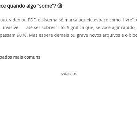
ece quando algo “some”? 🧐
foto, vídeo ou PDF, o sistema só marca aquele espaço como “livre”.
invisível — até ser sobrescrito. Significa que, se você agir rápido
apassam 90 %. Mas espere demais ou grave novos arquivos e o blo
lpados mais comuns
ANÚNCIOS