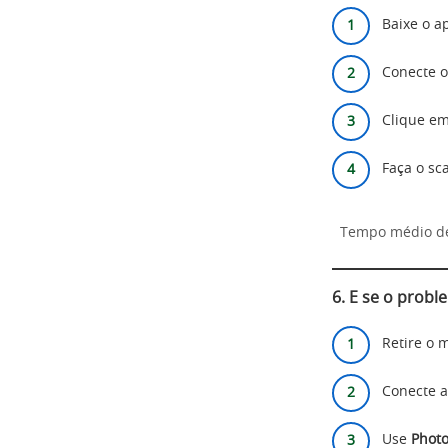
Baixe o a
Conecte o
Clique e
Faça o sca
Tempo médio de
6. E se o probl
Retire o 
Conecte a
Use
Phot