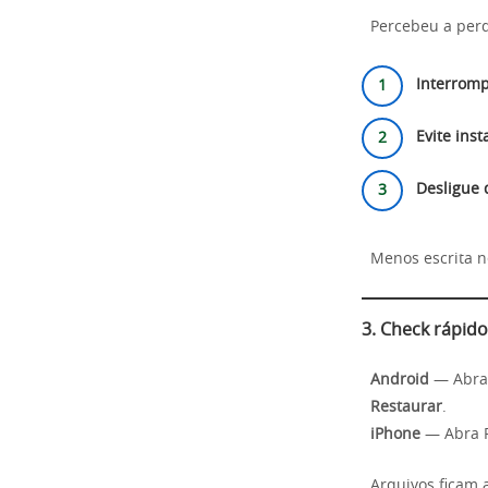
Percebeu a per
Interrom
Evite inst
Desligue 
Menos escrita 
3. Check rápido:
Android
— Abra 
Restaurar
.
iPhone
— Abra 
Arquivos ficam 