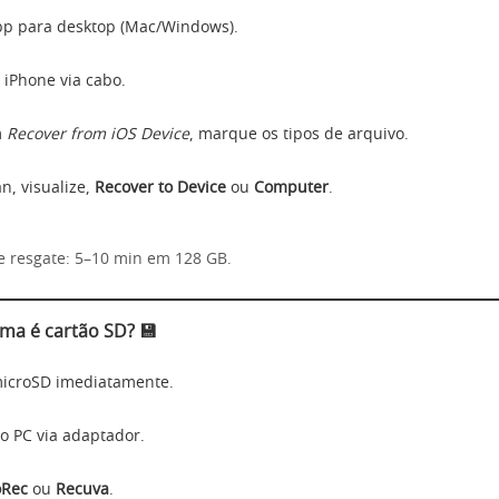
pp para desktop (Mac/Windows).
 iPhone via cabo.
m
Recover from iOS Device
, marque os tipos de arquivo.
n, visualize,
Recover to Device
ou
Computer
.
 resgate: 5–10 min em 128 GB.
ema é cartão SD? 💾
microSD imediatamente.
o PC via adaptador.
oRec
ou
Recuva
.