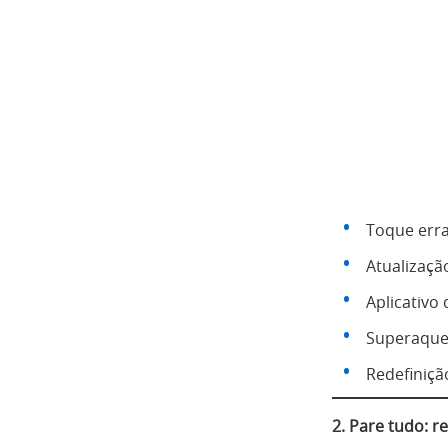
Toque erra
Atualizaçã
Aplicativo
Superaquec
Redefiniçã
2. Pare tudo: r