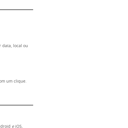
 data, local ou
com um clique.
ndroid
e
iOS,