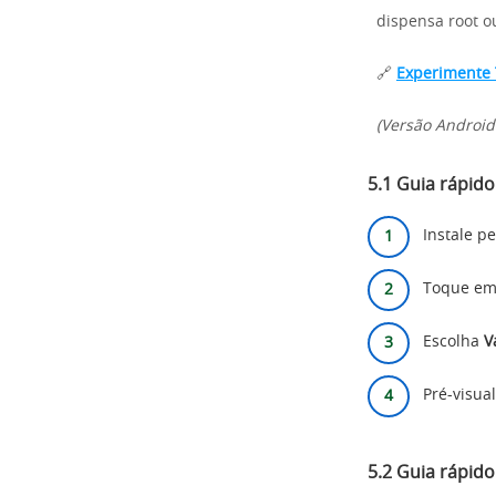
dispensa root ou
🔗
Experimente 
(Versão Android
5.1 Guia rápid
Instale p
Toque e
Escolha
V
Pré-visua
5.2 Guia rápid