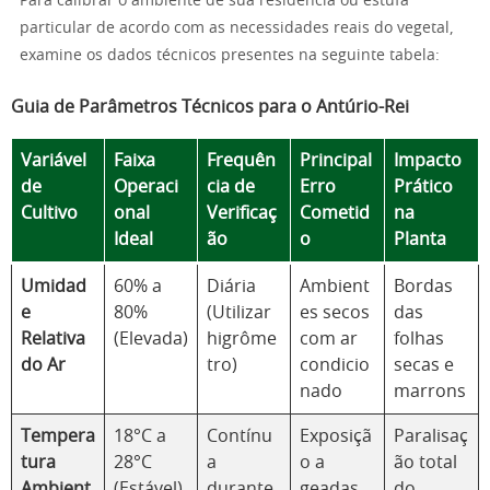
Para calibrar o ambiente de sua residência ou estufa
particular de acordo com as necessidades reais do vegetal,
examine os dados técnicos presentes na seguinte tabela:
Guia de Parâmetros Técnicos para o Antúrio-Rei
Variável
Faixa
Frequên
Principal
Impacto
de
Operaci
cia de
Erro
Prático
Cultivo
onal
Verificaç
Cometid
na
Ideal
ão
o
Planta
Umidad
60% a
Diária
Ambient
Bordas
e
80%
(Utilizar
es secos
das
Relativa
(Elevada)
higrôme
com ar
folhas
do Ar
tro)
condicio
secas e
nado
marrons
Tempera
18°C a
Contínu
Exposiçã
Paralisaç
tura
28°C
a
o a
ão total
Ambient
(Estável)
durante
geadas
do