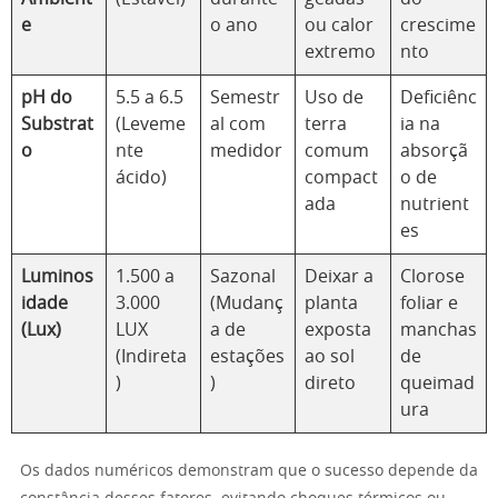
e
o ano
ou calor
crescime
extremo
nto
pH do
5.5 a 6.5
Semestr
Uso de
Deficiênc
Substrat
(Leveme
al com
terra
ia na
o
nte
medidor
comum
absorçã
ácido)
compact
o de
ada
nutrient
es
Luminos
1.500 a
Sazonal
Deixar a
Clorose
idade
3.000
(Mudanç
planta
foliar e
(Lux)
LUX
a de
exposta
manchas
(Indireta
estações
ao sol
de
)
)
direto
queimad
ura
Os dados numéricos demonstram que o sucesso depende da