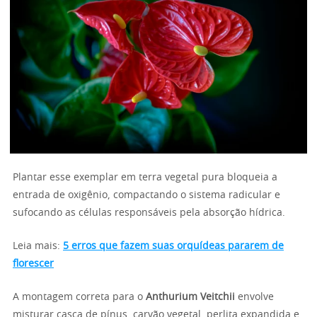
Plantar esse exemplar em terra vegetal pura bloqueia a
entrada de oxigênio, compactando o sistema radicular e
sufocando as células responsáveis pela absorção hídrica.
Leia mais:
5 erros que fazem suas orquídeas pararem de
florescer
A montagem correta para o
Anthurium Veitchii
envolve
misturar casca de pínus, carvão vegetal, perlita expandida e