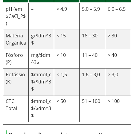
pH (em
–
< 4,9
5,0 – 5,9
6,0 – 6,5
$CaCl_2$
)
Matéria
g/$dm^3
< 15
16 – 30
> 30
Orgânica
$
Fósforo
mg/$dm
< 10
11 – 40
> 40
(P)
^3$
Potássio
$mmol_c
< 1,5
1,6 – 3,0
> 3,0
(K)
$/$dm^3
$
CTC
$mmol_c
< 50
51 – 100
> 100
Total
$/$dm^3
$