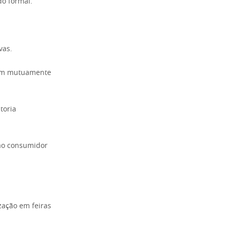
do formal.
vas.
zam mutuamente
toria
 ao consumidor
zação em feiras