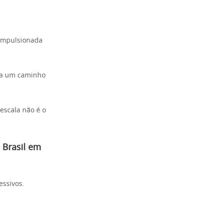
 impulsionada
iza um caminho
escala não é o
 Brasil em
essivos.