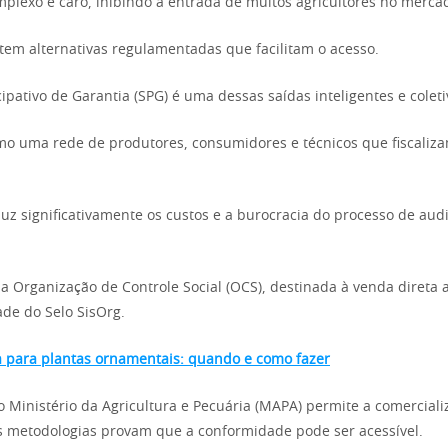
mplexo e caro, inibindo a entrada de muitos agricultores no merca
stem alternativas regulamentadas que facilitam o acesso.
ipativo de Garantia (SPG) é uma dessas saídas inteligentes e coleti
omo uma rede de produtores, consumidores e técnicos que fiscali
uz significativamente os custos e a burocracia do processo de audi
 a Organização de Controle Social (OCS), destinada à venda direta
de do Selo SisOrg.
 para plantas ornamentais: quando e como fazer
o Ministério da Agricultura e Pecuária (MAPA) permite a comerciali
s metodologias provam que a conformidade pode ser acessível.