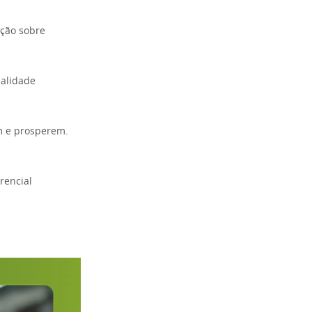
ação sobre
ualidade
em e prosperem.
rencial