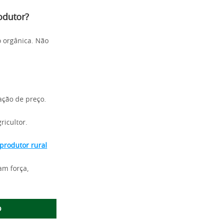
odutor?
o orgânica. Não
ação de preço.
ricultor.
 produtor rural
am força,
o