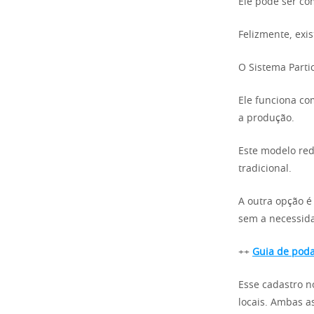
Ele pode ser co
Felizmente, exi
O Sistema Partic
Ele funciona c
a produção.
Este modelo red
tradicional.
A outra opção é
sem a necessida
++
Guia de poda
Esse cadastro n
locais. Ambas a