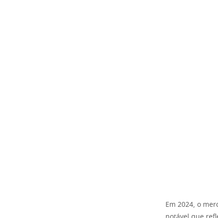
Em 2024, o merc
notável que ref