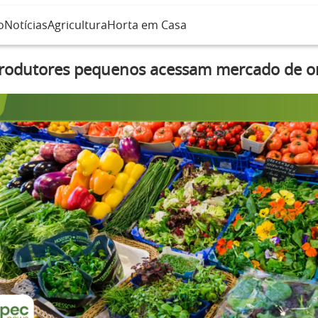
o
Notícias
Agricultura
Horta em Casa
odutores pequenos acessam mercado de o