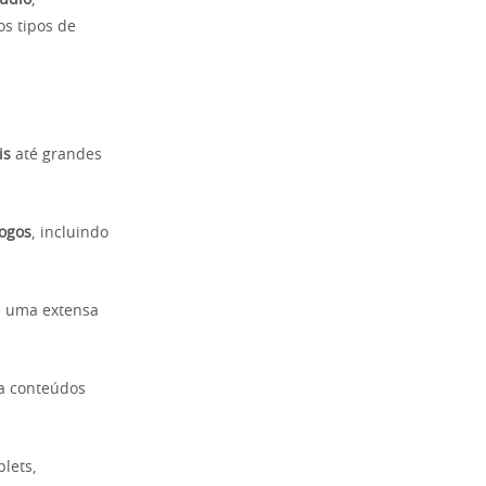
áudio
,
os tipos de
is
até grandes
jogos
, incluindo
e uma extensa
a conteúdos
lets,