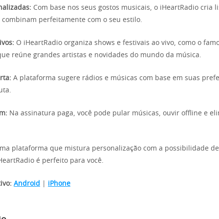
onalizadas:
Com base nos seus gostos musicais, o iHeartRadio cria li
 combinam perfeitamente com o seu estilo.
ivos:
O iHeartRadio organiza shows e festivais ao vivo, como o fam
 que reúne grandes artistas e novidades do mundo da música.
rta:
A plataforma sugere rádios e músicas com base em suas prefe
uta.
um:
Na assinatura paga, você pode pular músicas, ouvir offline e el
ma plataforma que mistura personalização com a possibilidade de
iHeartRadio é perfeito para você.
ivo:
Android
|
iPhone