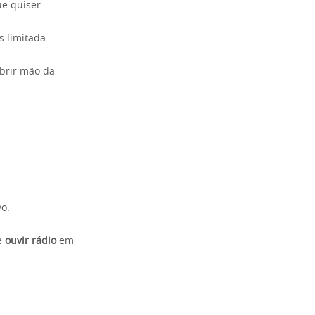
e quiser.
 limitada.
abrir mão da
o.
e
ouvir rádio
em