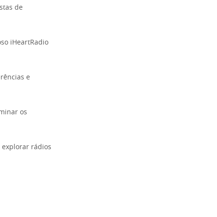
stas de
oso iHeartRadio
rências e
iminar os
 explorar rádios