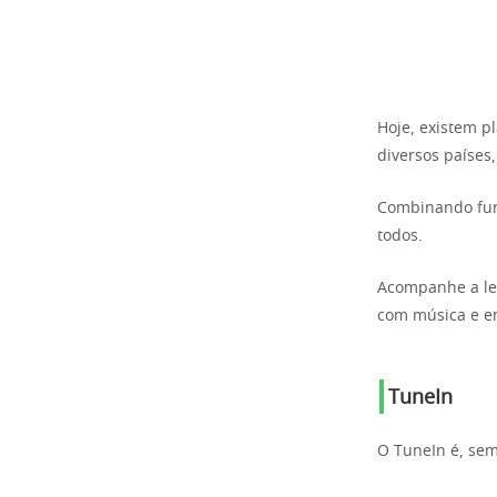
Hoje, existem p
diversos países
Combinando func
todos.
Acompanhe a lei
com música e e
TuneIn
O TuneIn é, se