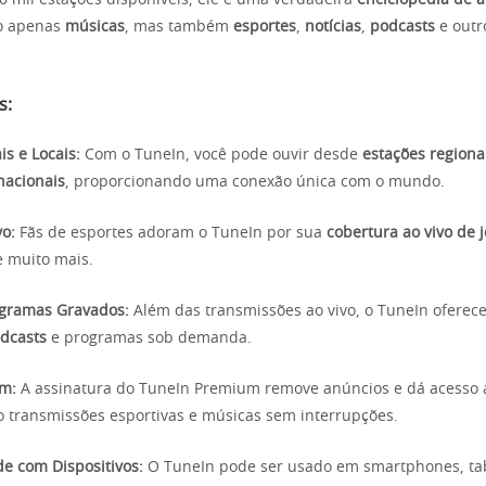
 mil estações disponíveis, ele é uma verdadeira
enciclopédia de 
o apenas
músicas
, mas também
esportes
,
notícias
,
podcasts
e outr
s:
is e Locais:
Com o TuneIn, você pode ouvir desde
estações regiona
nacionais
, proporcionando uma conexão única com o mundo.
vo:
Fãs de esportes adoram o TuneIn por sua
cobertura ao vivo de 
e muito mais.
ogramas Gravados:
Além das transmissões ao vivo, o TuneIn oferec
dcasts
e programas sob demanda.
um:
A assinatura do TuneIn Premium remove anúncios e dá acesso 
o transmissões esportivas e músicas sem interrupções.
de com Dispositivos:
O TuneIn pode ser usado em smartphones, tab