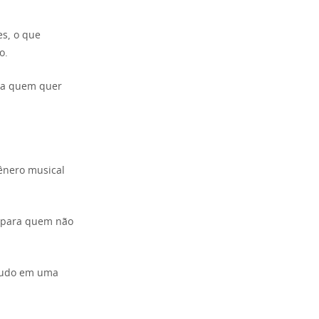
s, o que
o.
ra quem quer
ênero musical
o para quem não
 tudo em uma