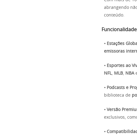
Com mais de 100
abrangendo nã
conteúdo.
Funcionalidade
• Estações Globa
emissoras inter
• Esportes ao Vi
NFL
,
MLB
,
NBA
• Podcasts e Pr
biblioteca de
po
• Versão Premi
exclusivos, com
• Compatibilida