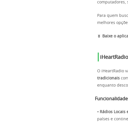
computadores, s
Para quem busc
melhores opções
⏬
Baixe o aplica
iHeartRadi
O iHeartRadio 
tradicionais
com 
enquanto desco
Funcionalidade
• Rádios Locais 
países e contin