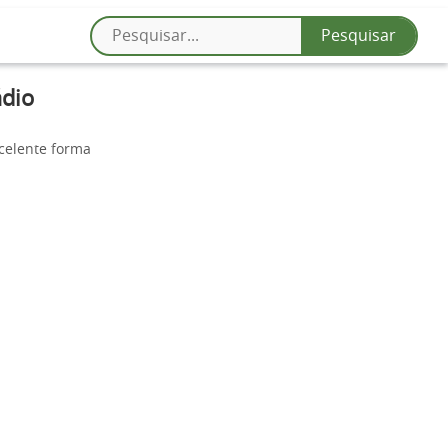
ádio
xcelente forma