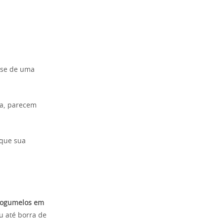
-se de uma
ta, parecem
 que sua
 cogumelos em
u até borra de