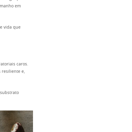
tamanho em
de vida que
toriais caros.
resiliente e,
substrato