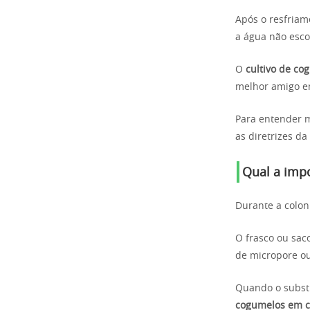
Após o resfriam
a água não esco
O
cultivo de co
melhor amigo em
Para entender m
as diretrizes da
Qual a impo
Durante a colon
O frasco ou sac
de micropore ou
Quando o substr
cogumelos em c