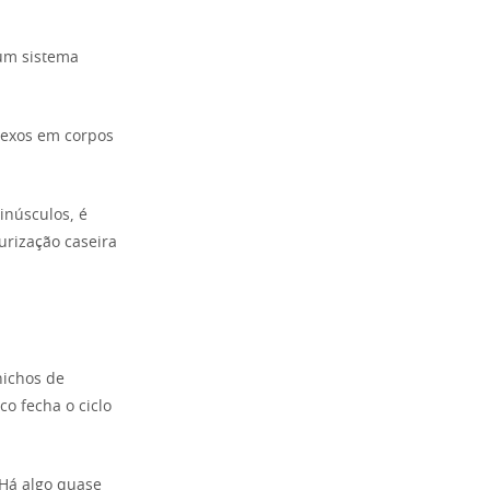
 um sistema
lexos em corpos
inúsculos, é
eurização caseira
nichos de
co fecha o ciclo
 Há algo quase