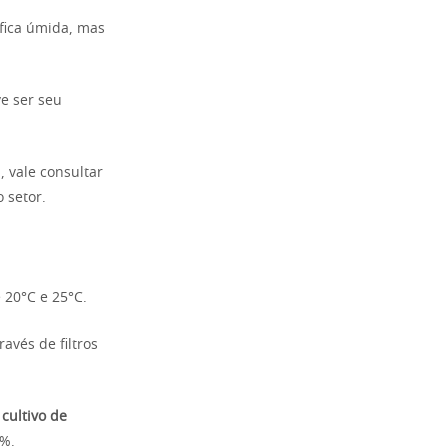
 fica úmida, mas
ve ser seu
 vale consultar
o setor.
 20°C e 25°C.
avés de filtros
o
cultivo de
0%.