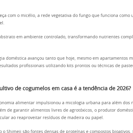
ça com o micélio, a rede vegetativa do fungo que funciona como
el.
substrato em ambiente controlado, transformando nutrientes comp
ogia doméstica avançou tanto que hoje, mesmo em apartamentos m
esultados profissionais utilizando kits prontos ou técnicas de past
ultivo de cogumelos em casa é a tendência de 2026?
onomia alimentar impulsionou a micologia urbana para além dos 
lém de garantir alimentos livres de agrotóxicos, o produtor domésti
cular ao reaproveitar resíduos de madeira ou papel.
o Shimeji são fontes densas de proteínas e compostos bioativos.