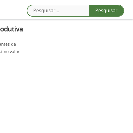
rodutiva
antes da
simo valor