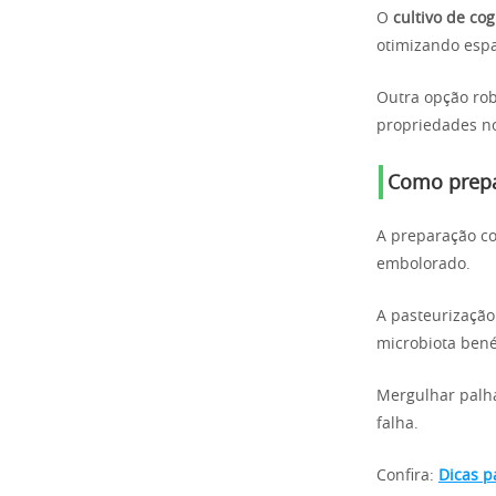
O
cultivo de co
otimizando esp
Outra opção ro
propriedades no
Como prepar
A preparação co
embolorado.
A pasteurização
microbiota bené
Mergulhar palha
falha.
Confira:
Dicas p