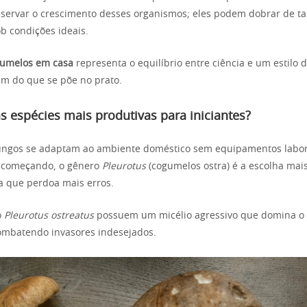
bservar o crescimento desses organismos; eles podem dobrar de 
b condições ideais.
gumelos em casa
representa o equilíbrio entre ciência e um estilo 
em do que se põe no prato.
s espécies mais produtivas para iniciantes?
ungos se adaptam ao ambiente doméstico sem equipamentos labora
 começando, o gênero
Pleurotus
(cogumelos ostra) é a escolha mais 
a que perdoa mais erros.
o
Pleurotus ostreatus
possuem um micélio agressivo que domina o 
ombatendo invasores indesejados.