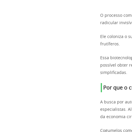
O processo come
radicular invisív
Ele coloniza o 
frutíferos.
Essa biotecnol
possível obter r
simplificadas.
Por que o c
A busca por aut
especialistas. A
da economia cir
Cogumelos como 