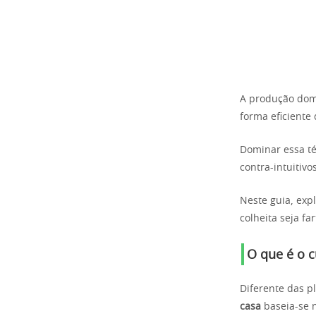
A produção dom
forma eficiente
Dominar essa té
contra-intuitivos
Neste guia, exp
colheita seja fa
O que é o 
Diferente das p
casa
baseia-se 