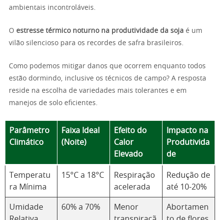
ambientais incontroláveis.
O
estresse térmico noturno na produtividade da soja
é um
vilão silencioso para os recordes de safra brasileiros.
Como podemos mitigar danos que ocorrem enquanto todos
estão dormindo, inclusive os técnicos de campo? A resposta
reside na escolha de variedades mais tolerantes e em
manejos de solo eficientes.
Parâmetro
Faixa Ideal
Efeito do
Impacto na
Climático
(Noite)
Calor
Produtivida
Elevado
de
Temperatu
15°C a 18°C
Respiração
Redução de
ra Mínima
acelerada
até 10-20%
Umidade
60% a 70%
Menor
Abortamen
Relativa
transpiraçã
to de flores