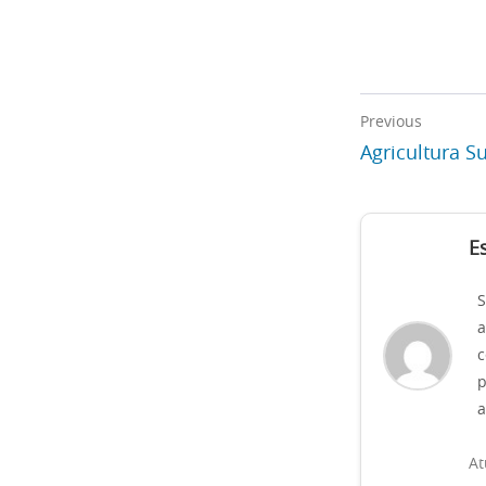
Previous
Agricultura S
E
S
a
c
p
a
At