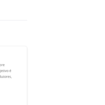
bre
etivo é
dutores,