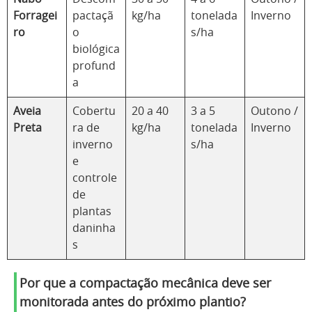
Forragei
pactaçã
kg/ha
tonelada
Inverno
ro
o
s/ha
biológica
profund
a
Aveia
Cobertu
20 a 40
3 a 5
Outono /
Preta
ra de
kg/ha
tonelada
Inverno
inverno
s/ha
e
controle
de
plantas
daninha
s
Por que a compactação mecânica deve ser
monitorada antes do próximo plantio?