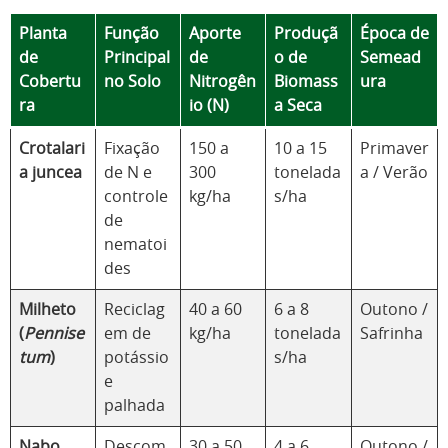
Planta
Função
Aporte
Produçã
Época de
de
Principal
de
o de
Semead
Cobertu
no Solo
Nitrogên
Biomass
ura
ra
io (N)
a Seca
Crotalari
Fixação
150 a
10 a 15
Primaver
a juncea
de N e
300
tonelada
a / Verão
controle
kg/ha
s/ha
de
nematoi
des
Milheto
Reciclag
40 a 60
6 a 8
Outono /
(
Pennise
em de
kg/ha
tonelada
Safrinha
tum
)
potássio
s/ha
e
palhada
Nabo
Descom
30 a 50
4 a 6
Outono /