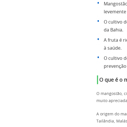
Mangostão 
levemente 
O cultivo 
da Bahia.
A fruta é 
à saúde.
O cultivo 
prevenção 
O que é o 
O mangostão, c
muito apreciada
A origem do man
Tailândia, Malás