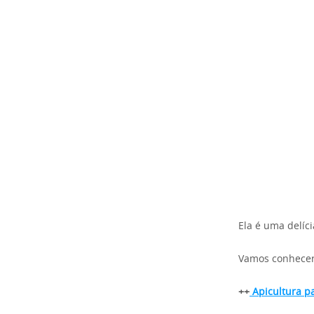
Ela é uma delíc
Vamos conhecer 
++
Apicultura pa