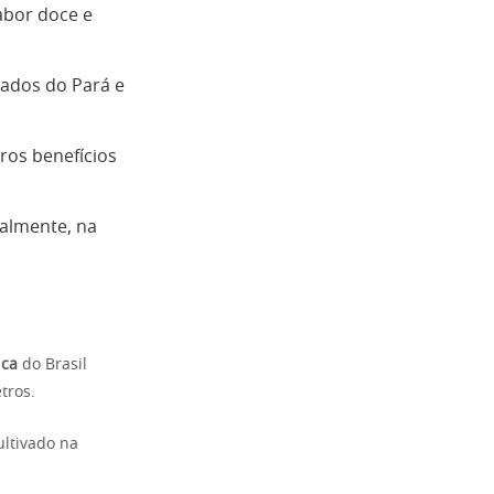
abor doce e
tados do Pará e
os benefícios
palmente, na
ica
do Brasil
tros.
ultivado na