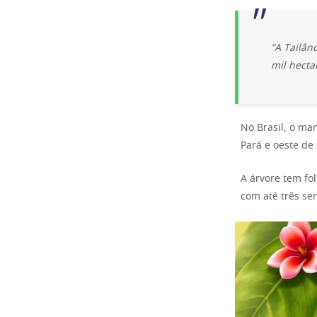
“A Tailâ
mil hecta
No Brasil, o man
Pará e oeste de
A árvore tem fo
com até três se