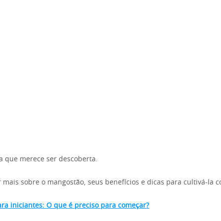
ia que merece ser descoberta.
mais sobre o mangostão, seus benefícios e dicas para cultivá-la 
ra iniciantes: O que é preciso para começar?