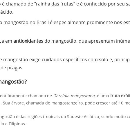
é chamado de “rainha das frutas” e é conhecido por seu s
ácido.
do mangostão no Brasil é especialmente prominente nos es
rica em
antioxidantes
do mangostão, que apresentam inúmer
de mangostão exige cuidados específicos com solo e, princi
de pragas.
mangostão?
ientificamente chamado de
Garcinia mangostana
, é uma
fruta exót
. Sua árvore, chamada de mangostanzeiro, pode crescer até 10 me
gostão é das regiões tropicais do Sudeste Asiático, sendo muito c
ia e Filipinas.