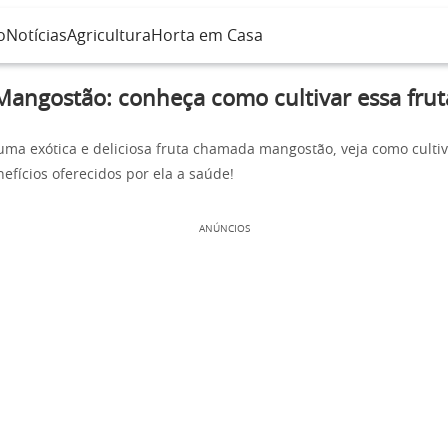
o
Notícias
Agricultura
Horta em Casa
Mangostão: conheça como cultivar essa frut
ma exótica e deliciosa fruta chamada mangostão, veja como cultiva
efícios oferecidos por ela a saúde!
ANÚNCIOS