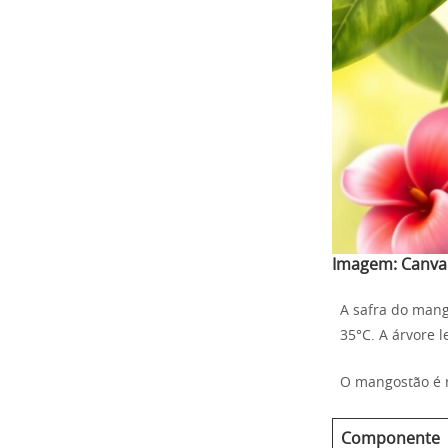
Imagem:
Canva
A safra do mango
35°C. A árvore l
O mangostão é r
Componente