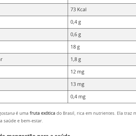
73 Kcal
0,4 g
0,6 g
18 g
ar
1,8 g
12 mg
13 mg
0,4 mg
gostana
é uma
fruta exótica
do Brasil, rica em nutrientes. Ela traz 
 a saúde e bem-estar.