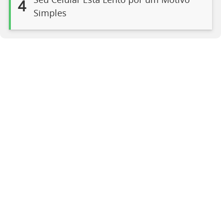
Seu Celular Está Lento por um Motivo
4
Simples