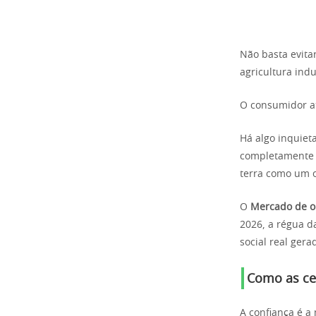
Não basta evita
agricultura ind
O consumidor at
Há algo inquiet
completamente s
terra como um 
O
Mercado de o
2026, a régua d
social real ger
Como as ce
A confiança é a