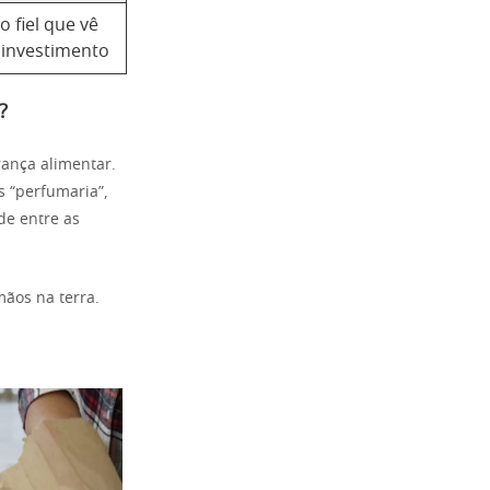
o fiel que vê
investimento
?
rança alimentar.
s “perfumaria”,
de entre as
mãos na terra.