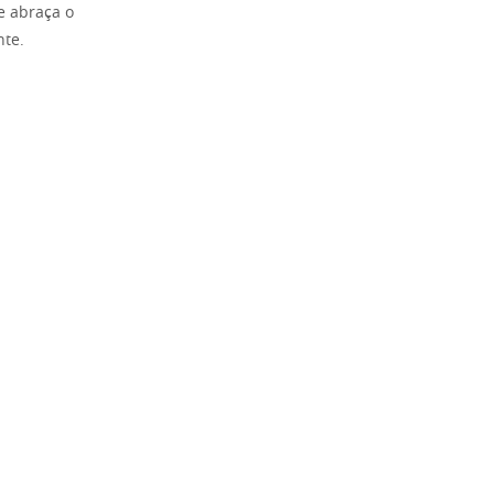
e abraça o
nte.