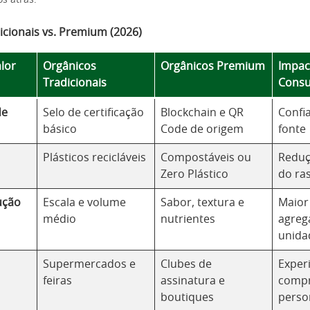
s atrás.
icionais vs. Premium (2026)
alor
Orgânicos
Orgânicos Premium
Impac
Tradicionais
Cons
de
Selo de certificação
Blockchain e QR
Confi
básico
Code de origem
fonte
Plásticos recicláveis
Compostáveis ou
Reduç
Zero Plástico
do ra
ução
Escala e volume
Sabor, textura e
Maior
médio
nutrientes
agreg
unida
Supermercados e
Clubes de
Exper
feiras
assinatura e
comp
boutiques
perso