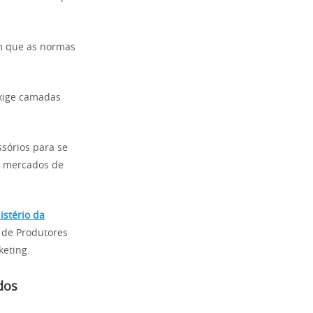
am que as normas
exige camadas
sórios para se
u mercados de
istério da
 de Produtores
keting.
dos