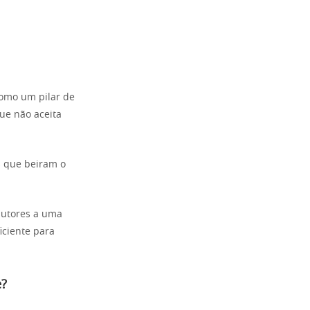
como um pilar de
ue não aceita
s que beiram o
dutores a uma
iciente para
e?