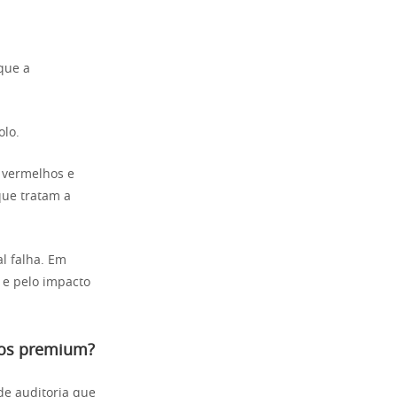
que a
olo.
e vermelhos e
que tratam a
l falha. Em
 e pelo impacto
cos premium?
de auditoria que