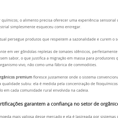
r químicos; o alimento precisa oferecer uma experiência sensorial 
ustrial simplesmente esqueceu como entregar.
ual persegue produtos que respeitem a sazonalidade e curem o s
ante em ver gôndolas repletas de tomates idênticos, perfeitament
em sabor, o que justifica a migração em massa para produtores 
organismo vivo, não como uma fábrica de commodities.
rgânicos premium
floresce justamente onde o sistema convenciona
a qualidade subiu: ela é medida pela concentração de fitoquímicos
ado em cada comunidade rural envolvida na cadeia.
rtificações garantem a confiança no setor de orgâni
 moeda mais valiosa desse mercado e ela é lastreada por sistemas 