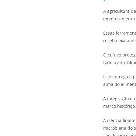
A agricultura de
monitoramento v
Essas ferramen
receba exatamen
O cultivo prote
todo o ano, bli
Isso entrega a 
alma do aliment
A integração da 
marco histórico.
A ciência final
microbiana do s