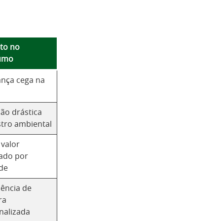
to no
umo
ança cega na
ão drástica
stro ambiental
 valor
ado por
de
iência de
ra
nalizada