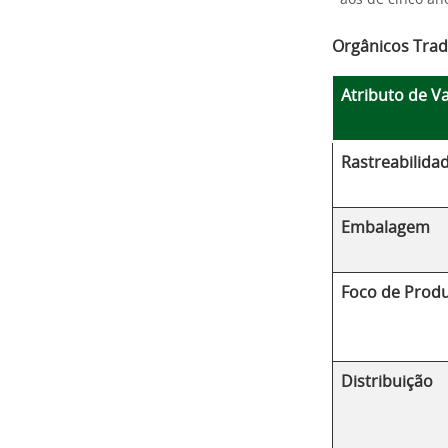
aos de cinco ano
Orgânicos Trad
Atributo de V
Rastreabilida
Embalagem
Foco de Prod
Distribuição