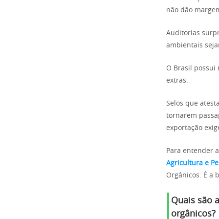
não dão margem 
Auditorias surp
ambientais seja
O Brasil possui
extras.
Selos que atest
tornarem passap
exportação exig
Para entender as
Agricultura e P
Orgânicos. É a 
Quais são 
orgânicos?