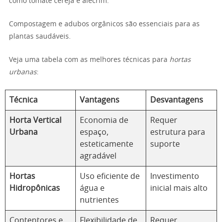
como tomate cereja e alecrim.
Compostagem e adubos orgânicos são essenciais para as
plantas saudáveis.
Veja uma tabela com as melhores técnicas para
hortas
urbanas
:
Técnica
Vantagens
Desvantagens
Horta Vertical
Economia de
Requer
Urbana
espaço,
estrutura para
esteticamente
suporte
agradável
Hortas
Uso eficiente de
Investimento
Hidropônicas
água e
inicial mais alto
nutrientes
Contentores e
Flexibilidade de
Requer