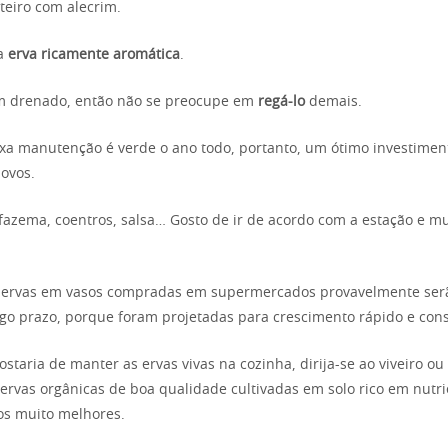
teiro com alecrim.
ma
erva ricamente aromática
.
em drenado, então não se preocupe em
regá-lo
demais.
ixa manutenção é verde o ano todo, portanto, um ótimo investime
ovos.
alfazema, coentros, salsa… Gosto de ir de acordo com a estação e m
 ervas em vasos compradas em supermercados provavelmente serão
go prazo, porque foram projetadas para crescimento rápido e con
ostaria de manter as ervas vivas na cozinha, dirija-se ao viveiro o
ervas orgânicas de boa qualidade cultivadas em solo rico em nutri
os muito melhores.