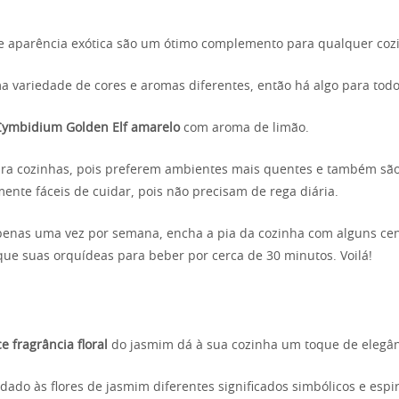
e aparência exótica são um ótimo complemento para qualquer coz
 variedade de cores e aromas diferentes, então há algo para todo
Cymbidium Golden Elf amarelo
com aroma de limão.
ara cozinhas, pois preferem ambientes mais quentes e também sã
nte fáceis de cuidar, pois não precisam de rega diária.
penas uma vez por semana, encha a pia da cozinha com alguns ce
oque suas orquídeas para beber por cerca de 30 minutos. Voilá!
e fragrância floral
do jasmim dá à sua cozinha um toque de elegânc
dado às flores de jasmim diferentes significados simbólicos e espi