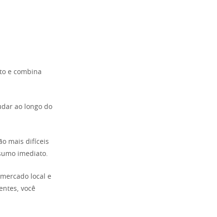
nto e combina
udar ao longo do
 mais difíceis
sumo imediato.
u mercado local e
entes, você