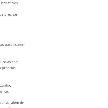
 benefícios.
ue precisar
as para ficarem
ture-as com
s próprias
ozinha,
única.
dativo, além de