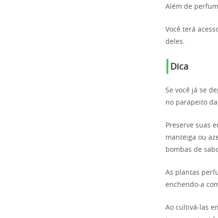
Além de perfuma
Você terá acess
deles.
Dica
Se você já se d
no parapeito da
Preserve suas e
manteiga ou aze
bombas de sabor
As plantas per
enchendo-a com
Ao cultivá-las 