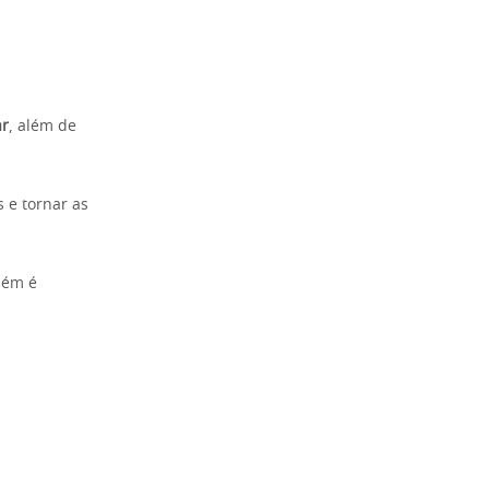
ar
, além de
 e tornar as
mbém é