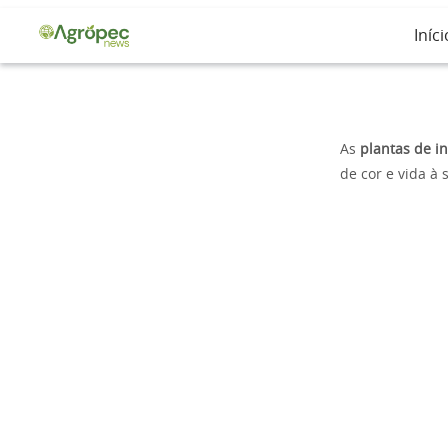
Iníci
As
plantas de in
de cor e vida à 