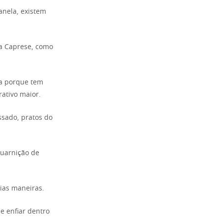
anela, existem
da Caprese, como
ha porque tem
ativo maior.
sado, pratos do
guarnição de
ias maneiras.
e enfiar dentro