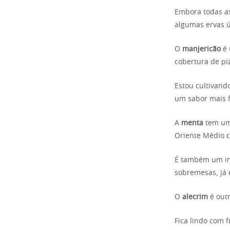
Embora todas as
algumas ervas ú
O
manjericão
é 
cobertura de pi
Estou cultivand
um sabor mais f
A
menta
tem um 
Oriente Médio 
É também um ing
sobremesas, já 
O
alecrim
é outr
Fica lindo com 