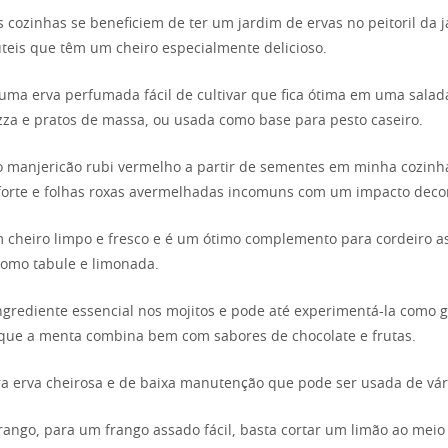
 cozinhas se beneficiem de ter um jardim de ervas no peitoril da j
teis que têm um cheiro especialmente delicioso.
uma erva perfumada fácil de cultivar que fica ótima em uma sala
zza e pratos de massa, ou usada como base para pesto caseiro.
o manjericão rubi vermelho a partir de sementes em minha cozin
orte e folhas roxas avermelhadas incomuns com um impacto decor
cheiro limpo e fresco e é um ótimo complemento para cordeiro as
como tabule e limonada.
rediente essencial nos mojitos e pode até experimentá-la como 
que a menta combina bem com sabores de chocolate e frutas.
a erva cheirosa e de baixa manutenção que pode ser usada de vár
frango, para um frango assado fácil, basta cortar um limão ao meio 