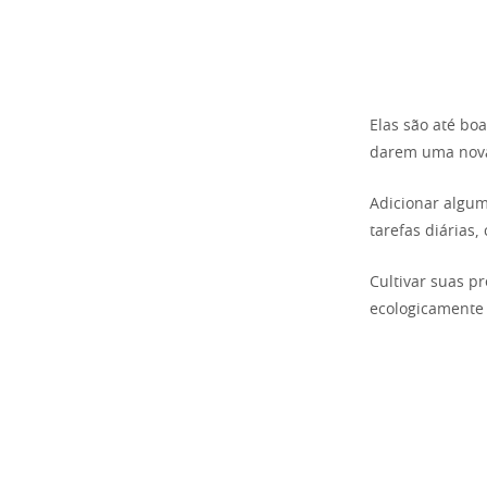
Elas são até bo
darem uma nova
Adicionar algum
tarefas diárias
Cultivar suas p
ecologicamente 