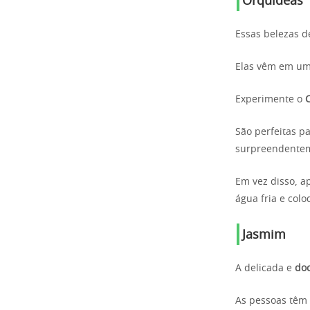
Orquídeas
Essas belezas d
Elas vêm em uma
Experimente o
São perfeitas p
surpreendenteme
Em vez disso, a
água fria e col
Jasmim
A delicada e
doc
As pessoas têm 