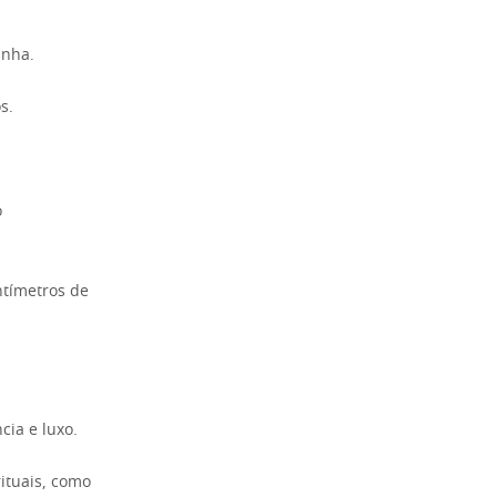
inha.
s.
o
ntímetros de
ia e luxo.
rituais, como