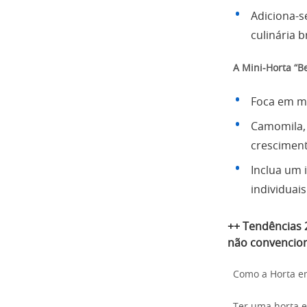
Adiciona-s
culinária 
A Mini-Horta “B
Foca em m
Camomila, 
cresciment
Inclua um i
individuais
++
Tendências 
não convenciona
Como a Horta e