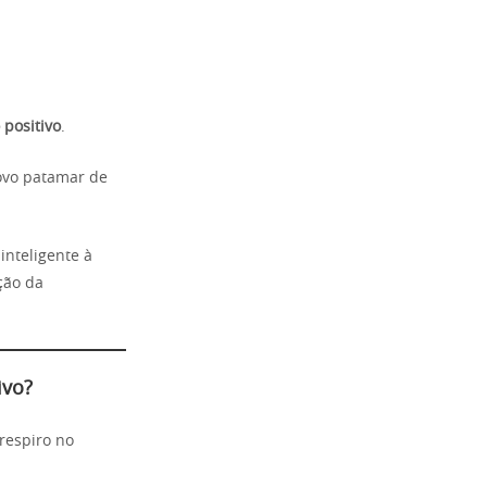
 positivo
.
novo patamar de
inteligente à
ção da
ivo?
respiro no