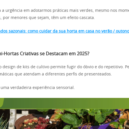
a a urgência em adotarmos práticas mais verdes, mesmo nos mome
, por menores que sejam, têm um efeito cascata.
dos sazonais: como cuidar da sua horta em casa no verão / outono
ini-Hortas Criativas se Destacam em 2025?
o design de kits de cultivo permite fugir do óbvio e do repetitivo. 
áticas que atendam a diferentes perfis de presenteados.
 uma verdadeira experiência sensorial.