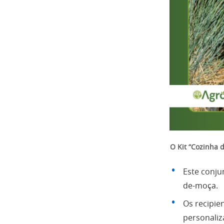
O Kit “Cozinha 
Este conju
de-moça.
Os recipie
personaliz