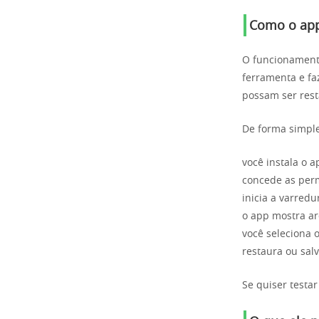
Como o app
O funcionamento
ferramenta e fa
possam ser res
De forma simple
você instala o a
concede as per
inicia a varredu
o app mostra a
você seleciona 
restaura ou sal
Se quiser testar