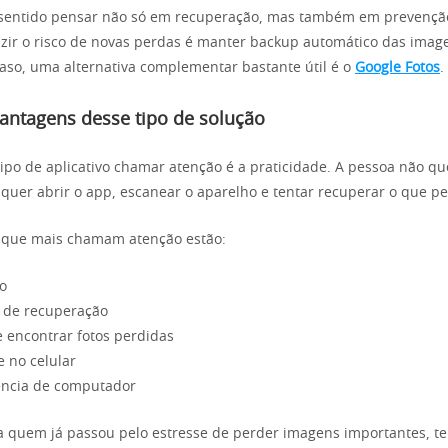
z sentido pensar não só em recuperação, mas também em prevenç
zir o risco de novas perdas é manter backup automático das imag
caso, uma alternativa complementar bastante útil é o
Google Fotos
.
vantagens desse tipo de solução
tipo de aplicativo chamar atenção é a praticidade. A pessoa não q
 quer abrir o app, escanear o aparelho e tentar recuperar o que p
s que mais chamam atenção estão:
so
a de recuperação
e encontrar fotos perdidas
e no celular
ncia de computador
a quem já passou pelo estresse de perder imagens importantes, t