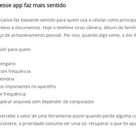
esse app faz mais sentido
licativo faz bastante sentido para quem usa o celular como principa
vídeos e documentos. Hoje o telefone virou câmera, álbum de famíli
ço de armazenamento pessoal. Por isso, quando algo some, a dor é
útil para quem:
r engano
 com frequência
memória
os importantes no aparelho
m frequência
cuperar arquivos sem depender de computador
percebe o valor de uma ferramenta assim quando perde alguma co
acontece, a prioridade costuma ser uma só: recuperar o que foi a