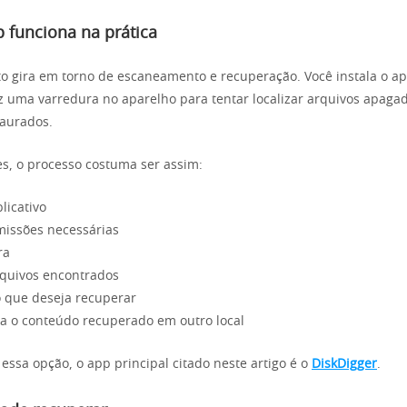
 funciona na prática
 gira em torno de escaneamento e recuperação. Você instala o apl
z uma varredura no aparelho para tentar localizar arquivos apaga
taurados.
s, o processo costuma ser assim:
plicativo
missões necessárias
ra
rquivos encontrados
o que deseja recuperar
va o conteúdo recuperado em outro local
 essa opção, o app principal citado neste artigo é o
DiskDigger
.