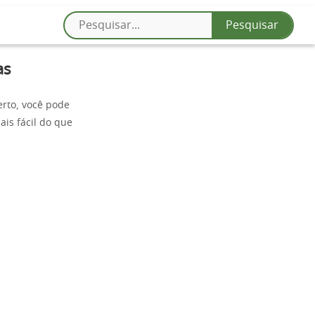
as
erto, você pode
is fácil do que