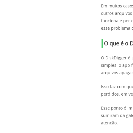
Em muitos casos
outros arquivos
funciona e por 
esse problema 
O que é o D
O DiskDigger é 
simples: o app f
arquivos apaga
Isso faz com qu
perdidos, em ve
Esse ponto é im
sumiram da gale
atenção.