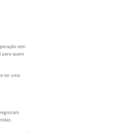
cuperação sem
il para quem
de ter uma
 registram
tidas.