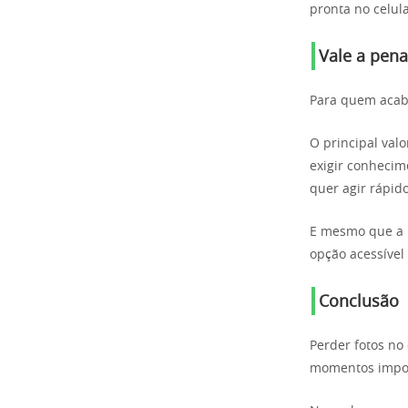
pronta no celul
Vale a pena
Para quem acabo
O principal val
exigir conhecim
quer agir rápid
E mesmo que a r
opção acessível 
Conclusão
Perder fotos no
momentos impor