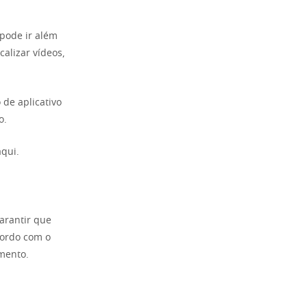
pode ir além
alizar vídeos,
 de aplicativo
o.
aqui.
arantir que
cordo com o
mento.