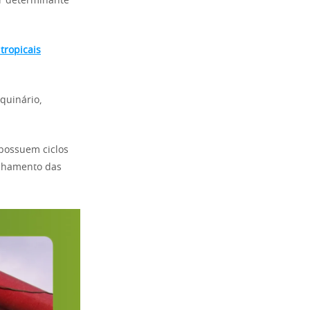
or determinante
tropicais
quinário,
 possuem ciclos
echamento das