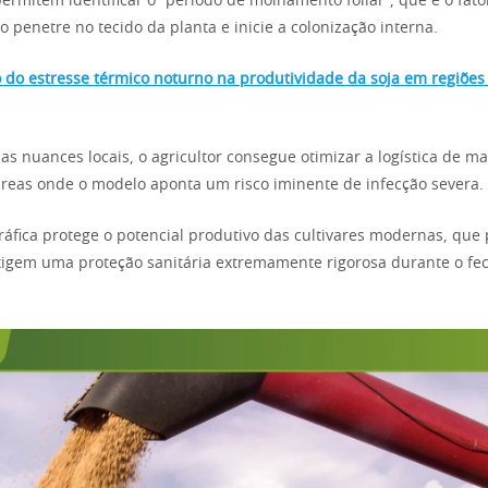
ermitem identificar o “período de molhamento foliar”, que é o fat
 penetre no tecido da planta e inicie a colonização interna.
o do estresse térmico noturno na produtividade da soja em regiões 
as nuances locais, o agricultor consegue otimizar a logística de ma
áreas onde o modelo aponta um risco iminente de infecção severa.
ráfica protege o potencial produtivo das cultivares modernas, que
xigem uma proteção sanitária extremamente rigorosa durante o f