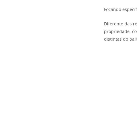
Focando especif
Diferente das r
propriedade, c
distintas do baix