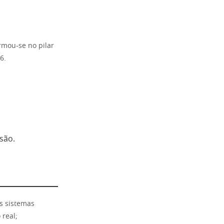
rmou-se no pilar
6.
são.
s sistemas
real;