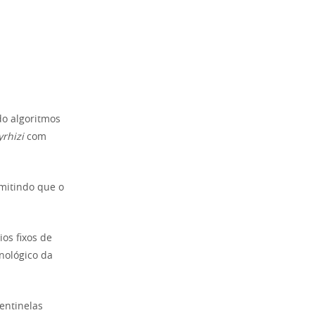
o algoritmos
rhizi
com
rmitindo que o
os fixos de
nológico da
entinelas