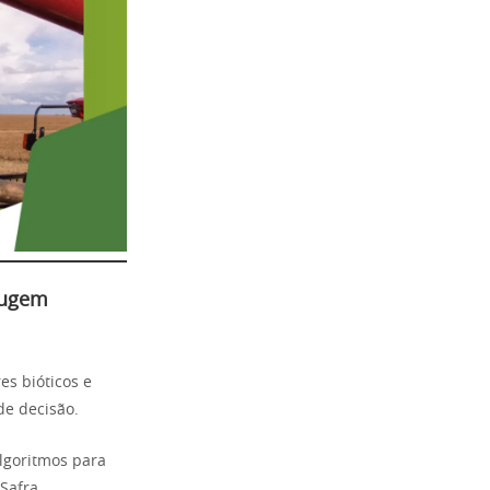
rrugem
es bióticos e
de decisão.
lgoritmos para
 Safra