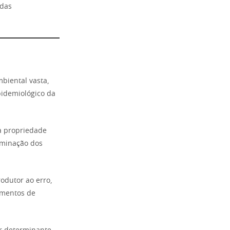
rdas
biental vasta,
idemiológico da
a propriedade
eminação dos
odutor ao erro,
omentos de