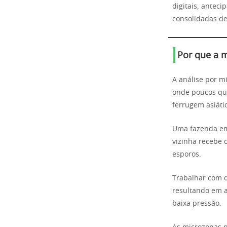
digitais, antec
consolidadas de
Por que a m
A análise por m
onde poucos qu
ferrugem asiáti
Uma fazenda em
vizinha recebe 
esporos.
Trabalhar com d
resultando em a
baixa pressão.