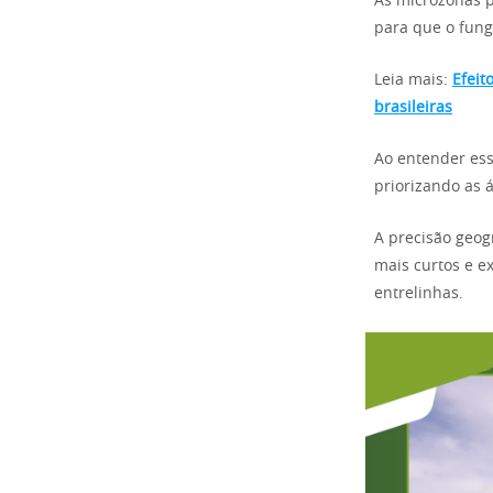
As microzonas p
para que o fungo
Leia mais:
Efeit
brasileiras
Ao entender ess
priorizando as 
A precisão geog
mais curtos e e
entrelinhas.