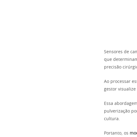
Sensores de ca
que determinam
precisão cirúrgi
Ao processar es
gestor visualize
Essa abordagem 
pulverização po
cultura.
Portanto, os
mod