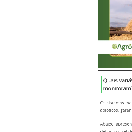
Quais variá
monitoram
Os sistemas mai
abióticos, garan
Abaixo, apresen
definir o nível