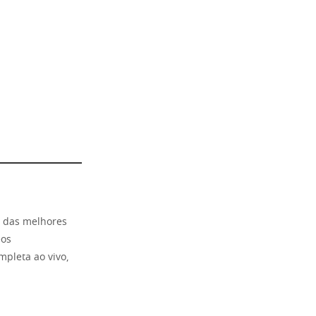
a das melhores
eos
pleta ao vivo,