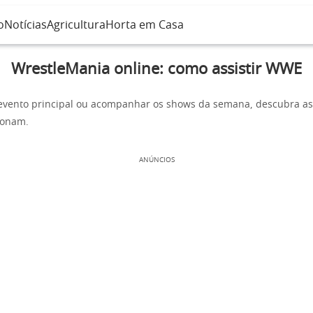
o
Notícias
Agricultura
Horta em Casa
WrestleMania online: como assistir WWE
 evento principal ou acompanhar os shows da semana, descubra a
ionam.
ANÚNCIOS