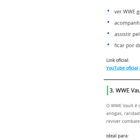
ver WWE gr
acompanha
assistir p
ficar por 
Link oficial:
YouTube oficia
3. WWE Vaul
O WWE Vault é o
antigas, rarida
reviver combate
Ideal para: