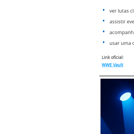
ver lutas c
assistir ev
acompanha
usar uma o
Link oficial:
WWE Vault