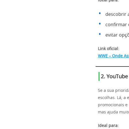
Ideal para:
descobrir 
confirmar
evitar opç
Link oficial:
WWE – Onde Ass
2. YouTube 
Se a sua priori
escolhas. Lá, a
promocionais e 
mas ajuda muit
Ideal para: