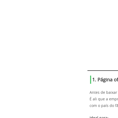
1. Página o
Antes de baixar
É ali que a emp
com o país do fã