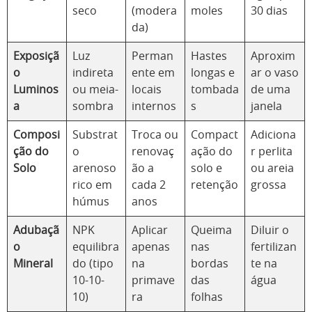
seco
(modera
moles
30 dias
da)
Exposiçã
Luz
Perman
Hastes
Aproxim
o
indireta
ente em
longas e
ar o vaso
Luminos
ou meia-
locais
tombada
de uma
a
sombra
internos
s
janela
Composi
Substrat
Troca ou
Compact
Adiciona
ção do
o
renovaç
ação do
r perlita
Solo
arenoso
ão a
solo e
ou areia
rico em
cada 2
retenção
grossa
húmus
anos
Adubaçã
NPK
Aplicar
Queima
Diluir o
o
equilibra
apenas
nas
fertilizan
Mineral
do (tipo
na
bordas
te na
10-10-
primave
das
água
10)
ra
folhas