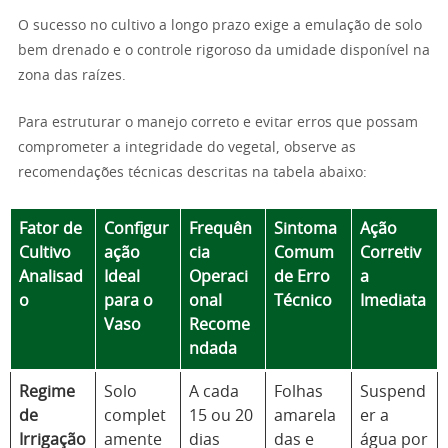
O sucesso no cultivo a longo prazo exige a emulação de solo
bem drenado e o controle rigoroso da umidade disponível na
zona das raízes.
Para estruturar o manejo correto e evitar erros que possam
comprometer a integridade do vegetal, observe as
recomendações técnicas descritas na tabela abaixo:
Fator de
Configur
Frequên
Sintoma
Ação
Cultivo
ação
cia
Comum
Corretiv
Analisad
Ideal
Operaci
de Erro
a
o
para o
onal
Técnico
Imediata
Vaso
Recome
ndada
Regime
Solo
A cada
Folhas
Suspend
de
complet
15 ou 20
amarela
er a
Irrigação
amente
dias
das e
água por