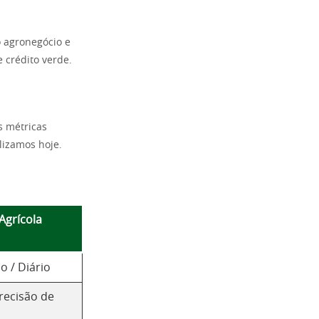
o agronegócio e
e crédito verde.
s métricas
lizamos hoje.
grícola
o / Diário
recisão de