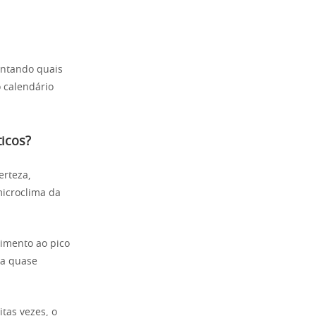
ontando quais
 calendário
ticos?
erteza,
microclima da
cimento ao pico
ia quase
tas vezes, o