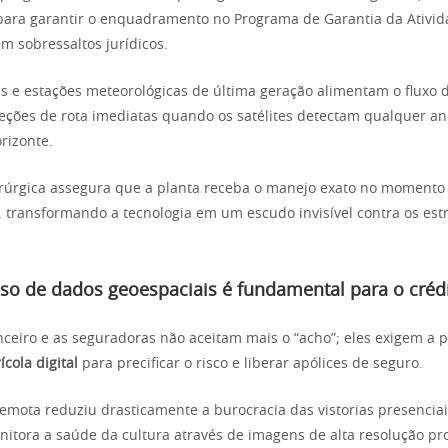
para garantir o enquadramento no Programa de Garantia da Ativi
m sobressaltos jurídicos.
is e estações meteorológicas de última geração alimentam o fluxo 
eções de rota imediatas quando os satélites detectam qualquer a
rizonte.
irúrgica assegura que a planta receba o manejo exato no momento
, transformando a tecnologia em um escudo invisível contra os estr
so de dados geoespaciais é fundamental para o crédi
ceiro e as seguradoras não aceitam mais o “acho”; eles exigem a p
cola digital
para precificar o risco e liberar apólices de seguro.
remota reduziu drasticamente a burocracia das vistorias presenciai
itora a saúde da cultura através de imagens de alta resolução p