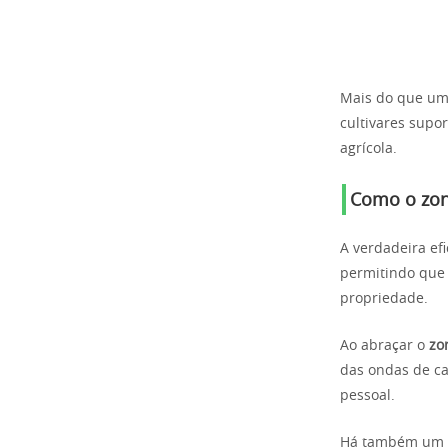
Mais do que um
cultivares supo
agrícola.
Como o zone
A verdadeira efi
permitindo que 
propriedade.
Ao abraçar o
zo
das ondas de c
pessoal.
Há também um pr