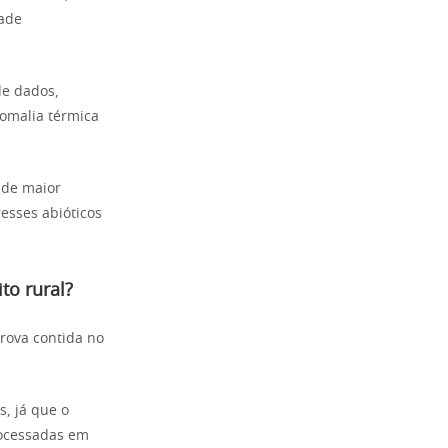
dade
de dados,
nomalia térmica
 de maior
esses abióticos
to rural?
rova contida no
s, já que o
rocessadas em