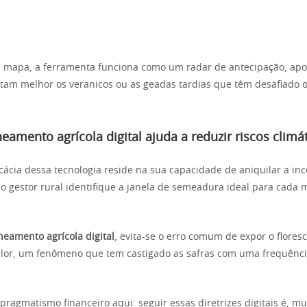
 mapa, a ferramenta funciona como um radar de antecipação, ap
rtam melhor os veranicos ou as geadas tardias que têm desafiado o
amento agrícola digital ajuda a reduzir riscos climá
cácia dessa tecnologia reside na sua capacidade de aniquilar a inc
o gestor rural identifique a janela de semeadura ideal para cada 
neamento agrícola digital
, evita-se o erro comum de expor o flores
alor, um fenômeno que tem castigado as safras com uma frequênc
agmatismo financeiro aqui: seguir essas diretrizes digitais é, mui