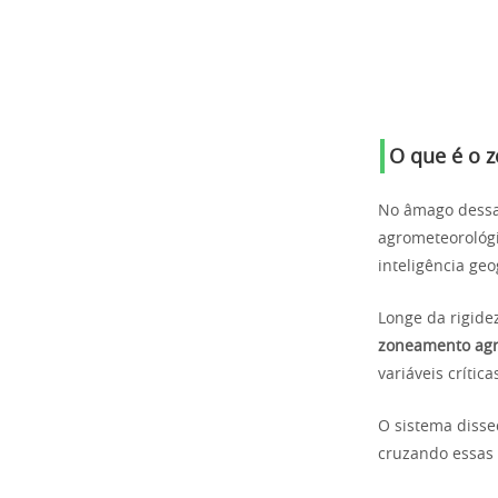
O que é o z
No âmago dessa
agrometeorológ
inteligência geo
Longe da rigide
zoneamento agrí
variáveis crític
O sistema disse
cruzando essas 