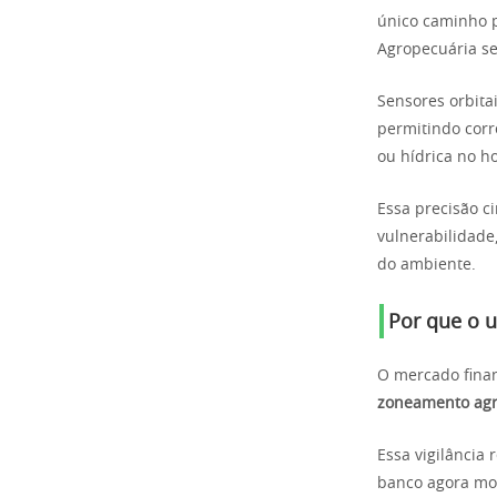
único caminho 
Agropecuária se
Sensores orbita
permitindo corr
ou hídrica no ho
Essa precisão c
vulnerabilidade
do ambiente.
Por que o u
O mercado finan
zoneamento agrí
Essa vigilância 
banco agora mon