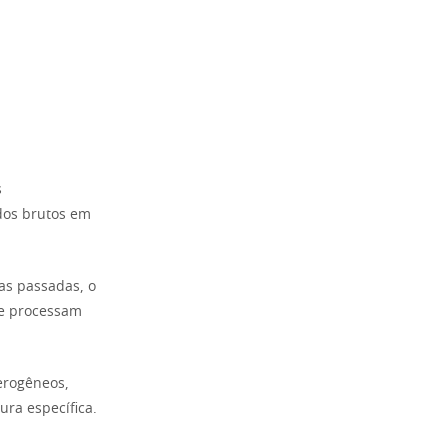
s
dos brutos em
as passadas, o
e processam
terogêneos,
ura específica.