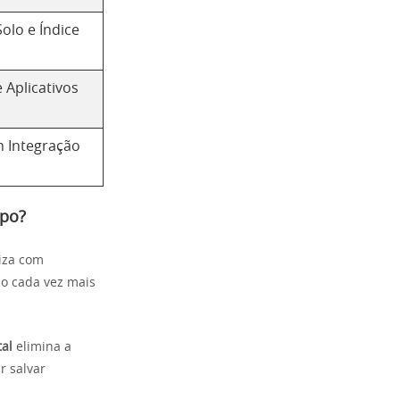
olo e Índice
 Aplicativos
 Integração
mpo?
liza com
so cada vez mais
tal
elimina a
r salvar