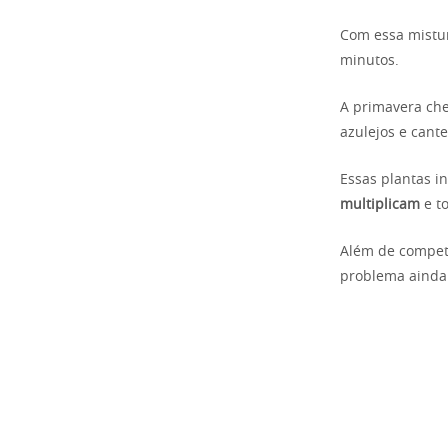
Com essa mistur
minutos.
A primavera che
azulejos e cante
Essas plantas i
multiplicam
e t
Além de competi
problema ainda 