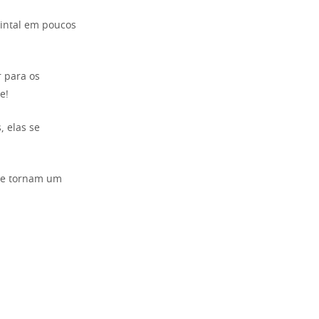
uintal em poucos
r para os
e!
, elas se
 se tornam um