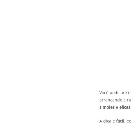
Você pode até t
arrancando e ra
simples
e
eficaz
A dica é
fácil
, e