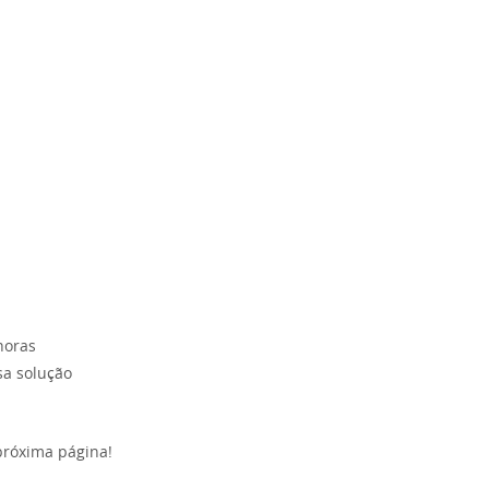
horas
sa solução
 próxima página!