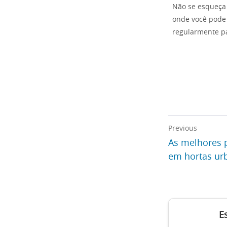
Não se esqueça 
onde você pode r
regularmente p
Previous
As melhores p
em hortas ur
E