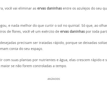
a, você vai eliminar as
ervas daninhas
entre os azulejos do seu q
gou, e nada melhor do que curtir o sol no quintal. Só que, ao olha
iros de flores, você vê um exército de
ervas daninhas
por toda part
ndesejadas precisam ser tratadas rápido, porque se deixadas soltas
omam conta do seu espaço.
r com suas plantas por nutrientes e água, elas crescem rápido e
maior se não forem controladas a tempo.
ANÚNCIOS