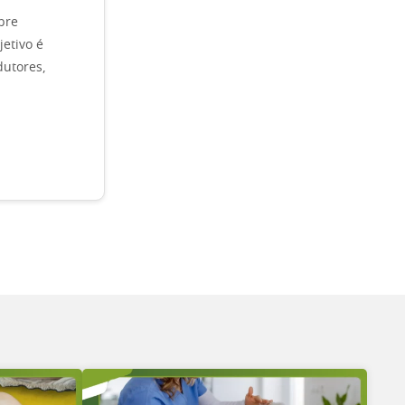
bre
etivo é
dutores,