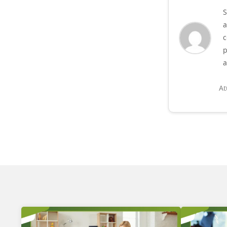
S
a
c
p
a
At