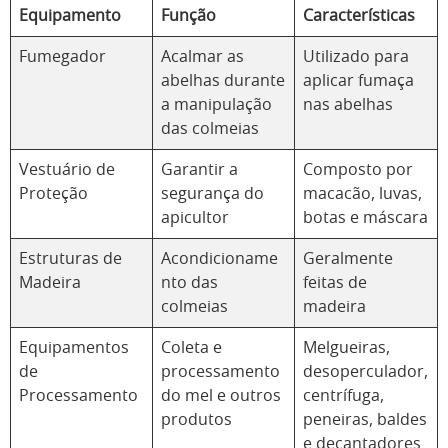
Equipamento
Função
Características
Fumegador
Acalmar as
Utilizado para
abelhas durante
aplicar fumaça
a manipulação
nas abelhas
das colmeias
Vestuário de
Garantir a
Composto por
Proteção
segurança do
macacão, luvas,
apicultor
botas e máscara
Estruturas de
Acondicioname
Geralmente
Madeira
nto das
feitas de
colmeias
madeira
Equipamentos
Coleta e
Melgueiras,
de
processamento
desoperculador,
Processamento
do mel e outros
centrífuga,
produtos
peneiras, baldes
e decantadores