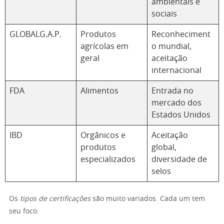
ambientais e
sociais
GLOBALG.A.P.
Produtos
Reconheciment
agrícolas em
o mundial,
geral
aceitação
internacional
FDA
Alimentos
Entrada no
mercado dos
Estados Unidos
IBD
Orgânicos e
Aceitação
produtos
global,
especializados
diversidade de
selos
Os
tipos de certificações
são muito variados. Cada um tem
seu foco.