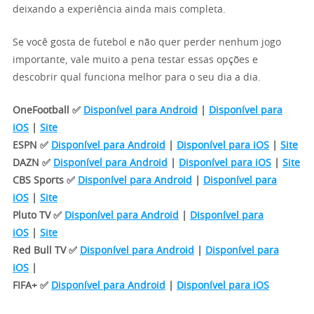
deixando a experiência ainda mais completa.
Se você gosta de futebol e não quer perder nenhum jogo
importante, vale muito a pena testar essas opções e
descobrir qual funciona melhor para o seu dia a dia.
OneFootball ✅
Disponível para Android
|
Disponível para
iOS
|
Site
ESPN ✅
Disponível para Android
|
Disponível para iOS
|
Site
DAZN ✅
Disponível para Android
|
Disponível para iOS
|
Site
CBS Sports ✅
Disponível para Android
|
Disponível para
iOS
|
Site
Pluto TV ✅
Disponível para Android
|
Disponível para
iOS
|
Site
Red Bull TV ✅
Disponível para Android
|
Disponível para
iOS
|
FIFA+ ✅
Disponível para Android
|
Disponível para iOS