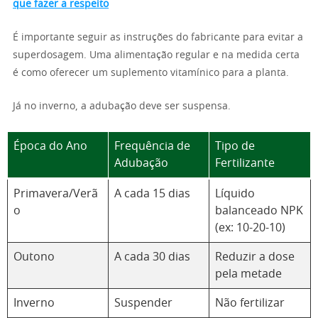
que fazer a respeito
É importante seguir as instruções do fabricante para evitar a
superdosagem. Uma alimentação regular e na medida certa
é como oferecer um suplemento vitamínico para a planta.
Já no inverno, a adubação deve ser suspensa.
Época do Ano
Frequência de
Tipo de
Adubação
Fertilizante
Primavera/Verã
A cada 15 dias
Líquido
o
balanceado NPK
(ex: 10-20-10)
Outono
A cada 30 dias
Reduzir a dose
pela metade
Inverno
Suspender
Não fertilizar