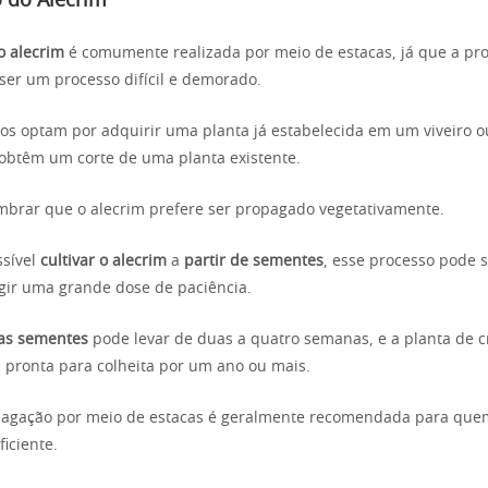
 do Alecrim
o alecrim
é comumente realizada por meio de estacas, já que a pr
er um processo difícil e demorado.
ros optam por adquirir uma planta já estabelecida em um viveiro o
obtêm um corte de uma planta existente.
mbrar que o alecrim prefere ser propagado vegetativamente.
ssível
cultivar o alecrim
a
partir de sementes
, esse processo pode 
igir uma grande dose de paciência.
as sementes
pode levar de duas a quatro semanas, e a planta de 
á pronta para colheita por um ano ou mais.
opagação por meio de estacas é geralmente recomendada para qu
iciente.