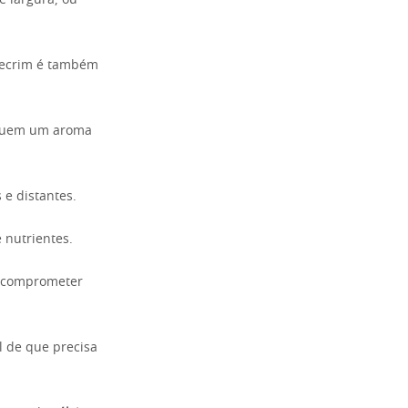
e largura, ou
lecrim é também
ssuem um aroma
 e distantes.
 nutrientes.
comprometer
l de que precisa