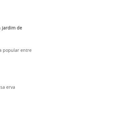
m
jardim de
a popular entre
ssa erva