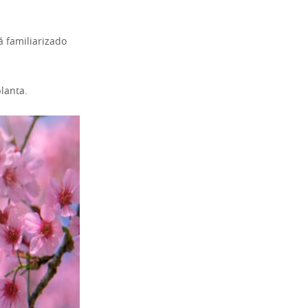
á familiarizado
planta.