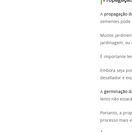
Propagação
A
propagação d
sementes pode s
Muitos jardinei
jardinagem, ou 
É importante le
Embora seja po
desafiador e ex
A
germinação d
lento não estar
Portanto, a pr
processo mais ef