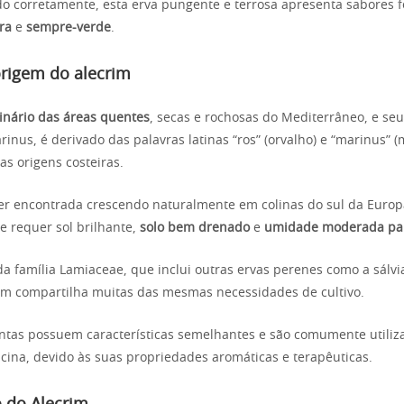
o corretamente, esta erva pungente e terrosa apresenta sabores 
ra
e
sempre-verde
.
origem do alecrim
ginário das áreas quentes
, secas e rochosas do Mediterrâneo, e se
arinus, é derivado das palavras latinas “ros” (orvalho) e “marinus” 
as origens costeiras.
er encontrada crescendo naturalmente em colinas do sul da Europ
 e requer sol brilhante,
solo bem drenado
e
umidade moderada par
família Lamiaceae, que inclui outras ervas perenes como a sálvia
rim compartilha muitas das mesmas necessidades de cultivo.
ntas possuem características semelhantes e são comumente utili
icina, devido às suas propriedades aromáticas e terapêuticas.