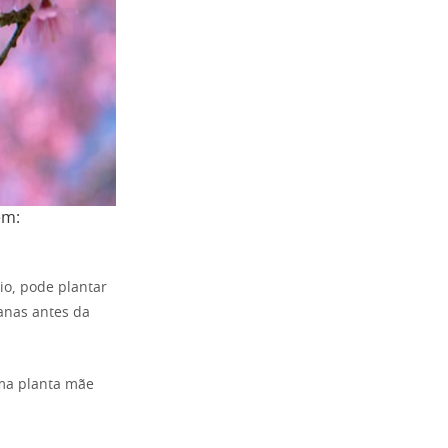
em:
io, pode plantar
anas antes da
uma planta mãe