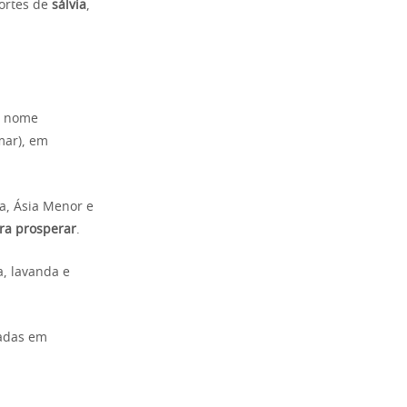
fortes de
sálvia
,
u nome
(mar), em
a, Ásia Menor e
a prosperar
.
, lavanda e
zadas em