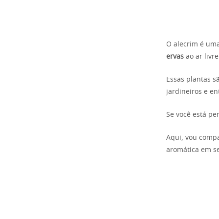
O alecrim é uma
ervas
ao ar livre
Essas plantas s
jardineiros e e
Se você está pen
Aqui, vou compa
aromática em s