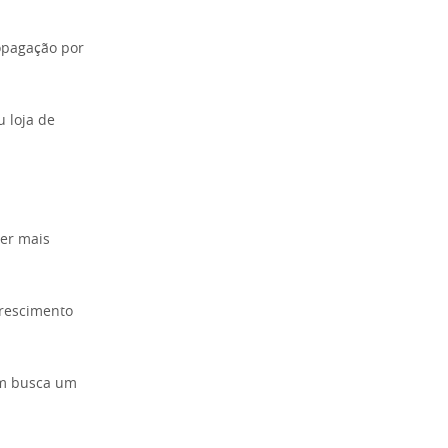
opagação por
u loja de
ser mais
crescimento
em busca um