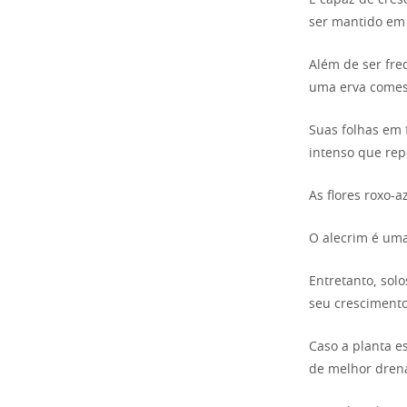
É capaz de cresc
ser mantido em
Além de ser fr
uma erva comest
Suas folhas em
intenso que rep
As flores roxo-
O alecrim é uma
Entretanto, sol
seu crescimento
Caso a planta e
de melhor dren