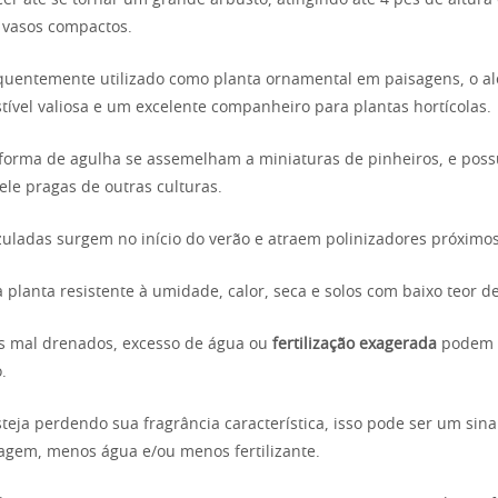
er até se tornar um grande arbusto, atingindo até 4 pés de altura 
 vasos compactos.
equentemente utilizado como planta ornamental em paisagens, o a
ível valiosa e um excelente companheiro para plantas hortícolas.
 forma de agulha se assemelham a miniaturas de pinheiros, e po
ele pragas de outras culturas.
azuladas surgem no início do verão e atraem polinizadores próximos
 planta resistente à umidade, calor, seca e solos com baixo teor de
os mal drenados, excesso de água ou
fertilização exagerada
podem 
.
steja perdendo sua fragrância característica, isso pode ser um sina
agem, menos água e/ou menos fertilizante.