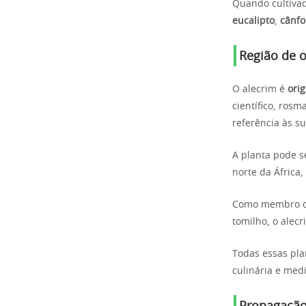
Quando cultivad
eucalipto
,
cânfo
Região de 
O alecrim é
ori
científico, rosm
referência às su
A planta pode s
norte da África,
Como membro da 
tomilho, o alec
Todas essas pla
culinária e med