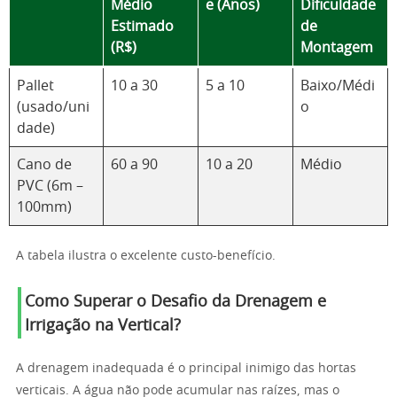
Médio
e (Anos)
Dificuldade
Estimado
de
(R$)
Montagem
Pallet
10 a 30
5 a 10
Baixo/Médi
(usado/uni
o
dade)
Cano de
60 a 90
10 a 20
Médio
PVC (6m –
100mm)
A tabela ilustra o excelente custo-benefício.
Como Superar o Desafio da Drenagem e
Irrigação na Vertical?
A drenagem inadequada é o principal inimigo das hortas
verticais. A água não pode acumular nas raízes, mas o