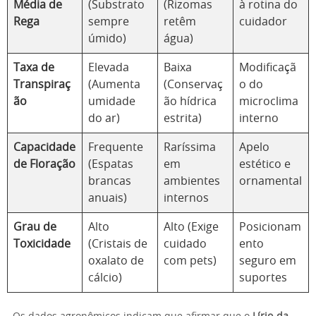
Média de
(Substrato
(Rizomas
à rotina do
Rega
sempre
retêm
cuidador
úmido)
água)
Taxa de
Elevada
Baixa
Modificaçã
Transpiraç
(Aumenta
(Conservaç
o do
ão
umidade
ão hídrica
microclima
do ar)
estrita)
interno
Capacidade
Frequente
Raríssima
Apelo
de Floração
(Espatas
em
estético e
brancas
ambientes
ornamental
anuais)
internos
Grau de
Alto
Alto (Exige
Posicionam
Toxicidade
(Cristais de
cuidado
ento
oxalato de
com pets)
seguro em
cálcio)
suportes