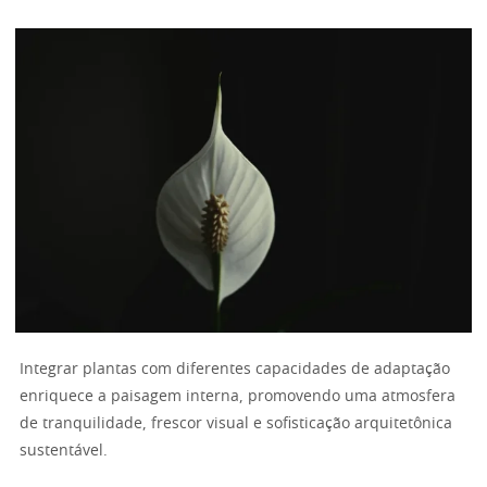
Integrar plantas com diferentes capacidades de adaptação
enriquece a paisagem interna, promovendo uma atmosfera
de tranquilidade, frescor visual e sofisticação arquitetônica
sustentável.