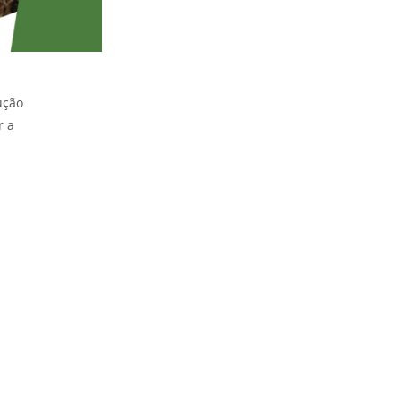
ução
r a