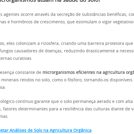
crorganismos atuam na saúde do solo?
s agentes ocorre através da secreção de substâncias benéficas, c
mas e hormônios de crescimento, que estimulam o vigor vegetativ
s, eles colonizam a rizosfera, criando uma barreira protetora qu
 fungos causadores de doenças, reduzindo drasticamente a necess
ternas curativas.
resença constante de
microrganismos eficientes na agricultura org
e minerais retidos no solo, como o fósforo, tornando-os disponíveis
ta.
iológico contínuo garante que o solo permaneça aerado e com alta
, fatores determinantes para a resiliência das culturas diante de 
emas.
etar Análises de Solo na Agricultura Orgânica