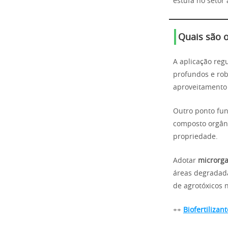
estufa no setor 
Quais são o
A aplicação reg
profundos e rob
aproveitamento
Outro ponto fu
composto orgâni
propriedade.
Adotar
microrga
áreas degradada
de agrotóxicos 
++
Biofertilizan