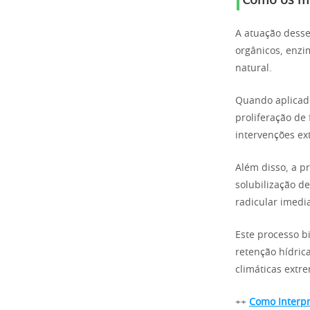
Como os mi
A atuação desse
orgânicos, enzi
natural.
Quando aplicado
proliferação de
intervenções ex
Além disso, a p
solubilização d
radicular imedia
Este processo b
retenção hídrica
climáticas extr
++
Como Interpr