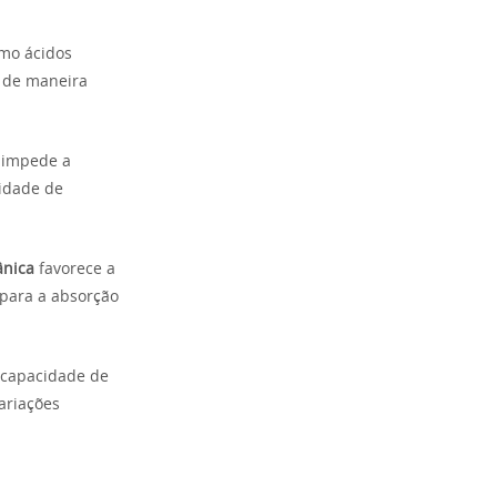
omo ácidos
o de maneira
e impede a
idade de
ânica
favorece a
 para a absorção
 capacidade de
variações