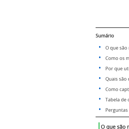
Sumário
O que são 
Como os m
Por que ut
Quais são o
Como captu
Tabela de 
Perguntas 
O que são m