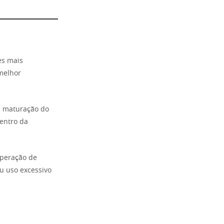
es mais
 melhor
e maturação do
entro da
peração de
u uso excessivo