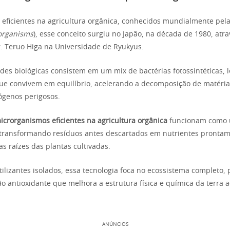
eficientes na agricultura orgânica, conhecidos mundialmente pela
oorganisms
), esse conceito surgiu no Japão, na década de 1980, atr
. Teruo Higa na Universidade de Ryukyus.
es biológicas consistem em um mix de bactérias fotossintéticas, 
ue convivem em equilíbrio, acelerando a decomposição de matéria
ógenos perigosos.
icrorganismos eficientes na agricultura orgânica
funcionam como 
l, transformando resíduos antes descartados em nutrientes pronta
as raízes das plantas cultivadas.
rtilizantes isolados, essa tecnologia foca no ecossistema completo
 antioxidante que melhora a estrutura física e química da terra a
ANÚNCIOS