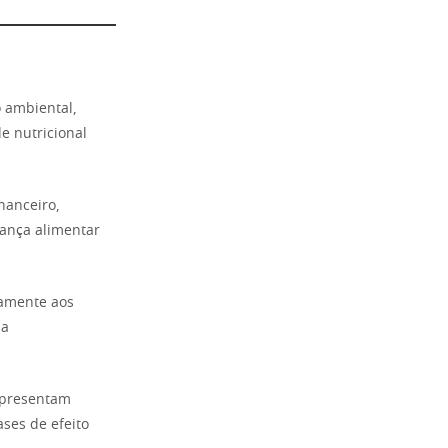
 ambiental,
e nutricional
nanceiro,
rança alimentar
tamente aos
 a
apresentam
ses de efeito