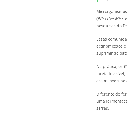
Microrganismos 
(
Effective Micr
pesquisas do Dr
Essas comunidad
actinomicetos q
suprimindo pat
Na prática, os
m
tarefa invisíve
assimiláveis pel
Diferente de fe
uma fermentação
safras.