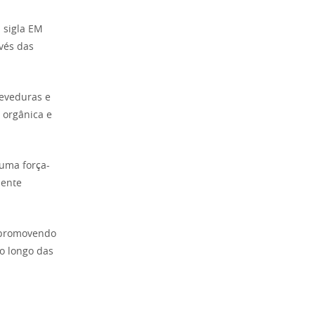
 sigla EM
avés das
leveduras e
 orgânica e
uma força-
mente
, promovendo
o longo das