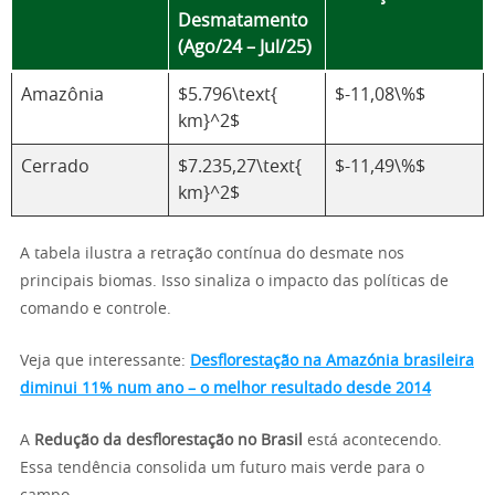
Desmatamento
(Ago/24 – Jul/25)
Amazônia
$5.796\text{
$-11,08\%$
km}^2$
Cerrado
$7.235,27\text{
$-11,49\%$
km}^2$
A tabela ilustra a retração contínua do desmate nos
principais biomas. Isso sinaliza o impacto das políticas de
comando e controle.
Veja que interessante:
Desflorestação na Amazónia brasileira
diminui 11% num ano – o melhor resultado desde 2014
A
Redução da desflorestação no Brasil
está acontecendo.
Essa tendência consolida um futuro mais verde para o