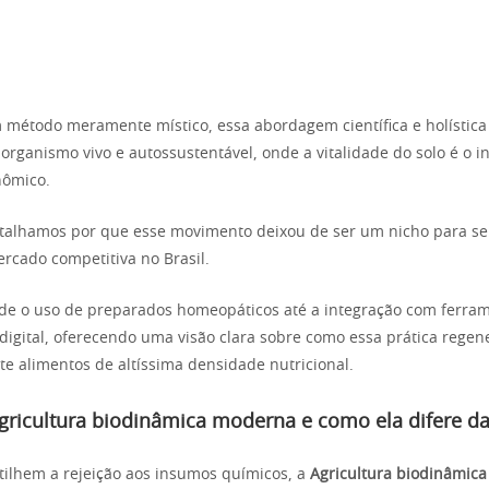
 método meramente místico, essa abordagem científica e holística
rganismo vivo e autossustentável, onde a vitalidade do solo é o i
nômico.
etalhamos por que esse movimento deixou de ser um nicho para s
ercado competitiva no Brasil.
de o uso de preparados homeopáticos até a integração com ferra
 digital, oferecendo uma visão clara sobre como essa prática rege
e alimentos de altíssima densidade nutricional.
gricultura biodinâmica moderna e como ela difere da
ilhem a rejeição aos insumos químicos, a
Agricultura biodinâmic