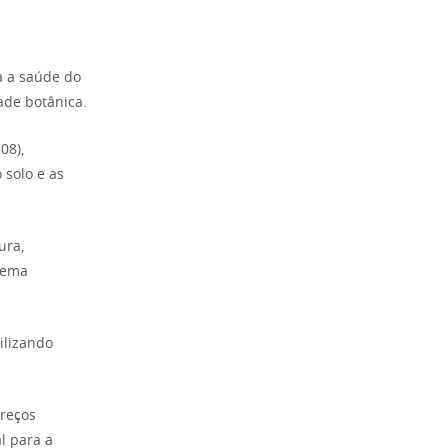
a a saúde do
ade botânica.
08),
 solo e as
ura,
stema
ilizando
preços
l para a