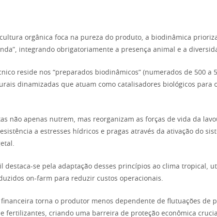
cultura orgânica foca na pureza do produto, a biodinâmica prioriz
nda”, integrando obrigatoriamente a presença animal e a diversid
écnico reside nos “preparados biodinâmicos” (numerados de 500 a 5
urais dinamizadas que atuam como catalisadores biológicos para o
as não apenas nutrem, mas reorganizam as forças de vida da lavo
sistência a estresses hídricos e pragas através da ativação do si
etal.
l destaca-se pela adaptação desses princípios ao clima tropical, ut
uzidos on-farm para reduzir custos operacionais.
financeira torna o produtor menos dependente de flutuações de 
de fertilizantes, criando uma barreira de proteção econômica crucia