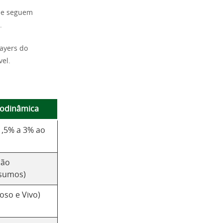
ue seguem
.
layers do
el.
iodinâmica
,5% a 3% ao
ção
nsumos)
roso e Vivo)