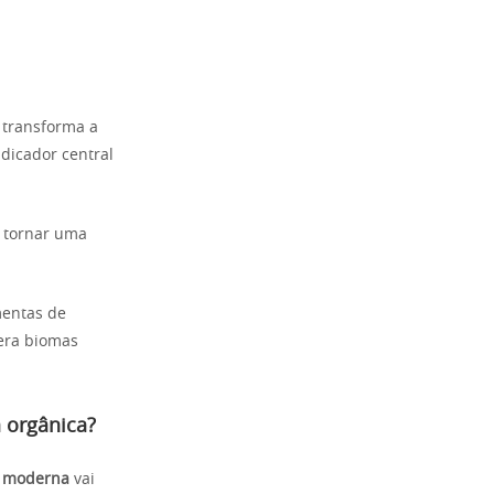
 transforma a
ndicador central
e tornar uma
mentas de
nera biomas
 orgânica?
a moderna
vai