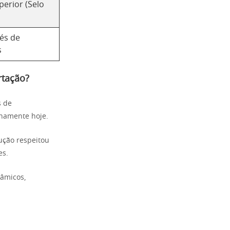
erior (Selo
és de
s
rtação?
s de
enamente hoje.
ução respeitou
es.
nâmicos,