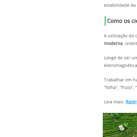
estabilidade da
Como os cic
A utilização do
moderna
, orie
Longe de ser uma
eletromagnética
Trabalhar em ha
“folha”, “fruto”,
Leia mais:
Rastr