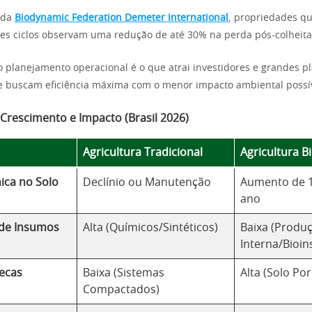
 da
Biodynamic Federation Demeter International
, propriedades q
es ciclos observam uma redução de até 30% na perda pós-colheita
o planejamento operacional é o que atrai investidores e grandes p
e buscam eficiência máxima com o menor impacto ambiental possív
 Crescimento e Impacto (Brasil 2026)
Agricultura Tradicional
Agricultura B
ica no Solo
Declínio ou Manutenção
Aumento de 1
ano
de Insumos
Alta (Químicos/Sintéticos)
Baixa (Produ
Interna/Bioi
Secas
Baixa (Sistemas
Alta (Solo Po
Compactados)