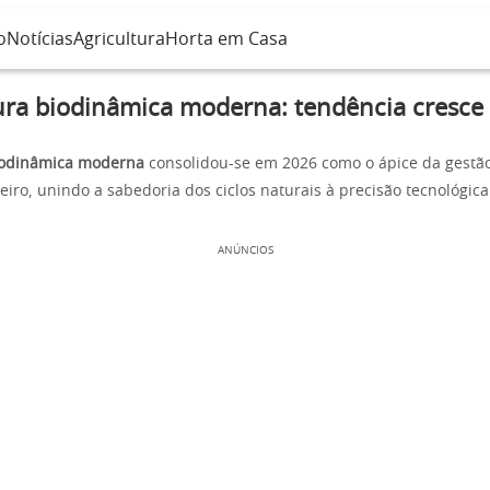
o
Notícias
Agricultura
Horta em Casa
ura biodinâmica moderna: tendência cresce 
biodinâmica moderna
consolidou-se em 2026 como o ápice da gestão
iro, unindo a sabedoria dos ciclos naturais à precisão tecnológica
ANÚNCIOS