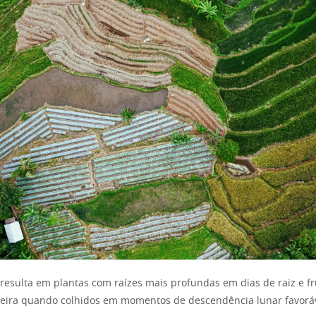
o resulta em plantas com raízes mais profundas em dias de raiz e f
leira quando colhidos em momentos de descendência lunar favoráv