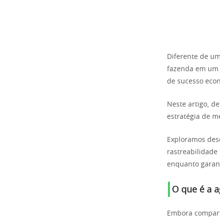
Diferente de um
fazenda em um o
de sucesso eco
Neste artigo, d
estratégia de m
Exploramos des
rastreabilidade
enquanto garant
O que é a a
Embora compart