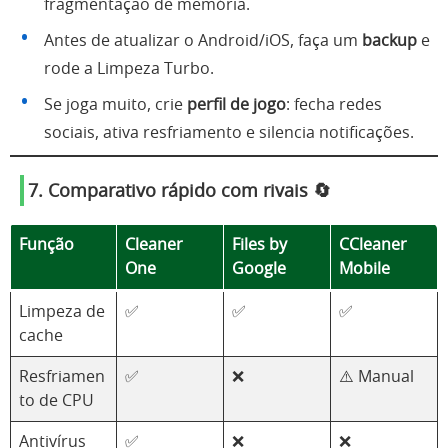
fragmentação de memória.
Antes de atualizar o Android/iOS, faça um
backup
e
rode a Limpeza Turbo.
Se joga muito, crie
perfil de jogo
: fecha redes
sociais, ativa resfriamento e silencia notificações.
7. Comparativo rápido com rivais 🔄
Função
Cleaner
Files by
CCleaner
One
Google
Mobile
Limpeza de
✅
✅
✅
cache
Resfriamen
✅
❌
⚠️ Manual
to de CPU
Antivírus
✅
❌
❌