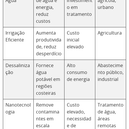
Água
de água e
investiment
agrícola,
energia,
o em
urbano
reduz
tratamento
custos
Irrigação
Aumenta
Custo
Agricultura
Eficiente
produtivida
inicial
de, reduz
elevado
desperdício
Dessaliniza
Fornece
Alto
Abastecime
ção
água
consumo
nto público,
potável em
de energia
industrial
regiões
costeiras
Nanotecnol
Remove
Custo
Tratamento
ogia
contamina
elevado,
de água,
ntes em
necessidad
áreas
escala
e de
remotas